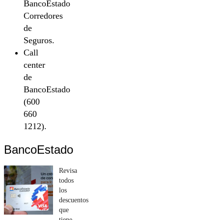
BancoEstado
Corredores
de
Seguros.
Call
center
de
BancoEstado
(600
660
1212).
BancoEstado
Revisa
todos
los
descuentos
que
tiene