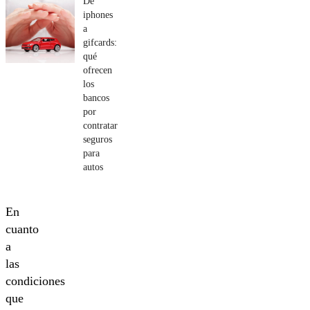
De
iphones
a
gifcards:
qué
ofrecen
los
bancos
por
contratar
seguros
para
autos
En
cuanto
a
las
condiciones
que