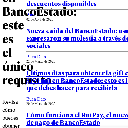
descuentos disponibles
BancoEstado:
País
este
02 de Abril de 2025
Nueva caída del BancoEstado: us
es
expresaron su molestia a través d
sociales
el
Buen Dato
único
22 de Marzo de 2025
Últimos días para obtener la gift 
requisito
$150 mil en BancoEstado: esto es 
que debes hacer para recibirla
Buen Dato
Revisa
20 de Marzo de 2025
cómo
Cómo funciona el RutPay, el nuev
puedes
de pago de BancoEstado
obtener