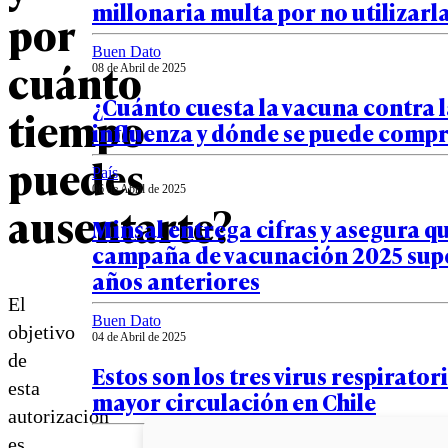
millonaria multa por no utilizarl
por
Buen Dato
cuánto
08 de Abril de 2025
¿Cuánto cuesta la vacuna contra 
tiempo
influenza y dónde se puede comp
puedes
País
06 de Abril de 2025
ausentarte?
Minsal entrega cifras y asegura qu
campaña de vacunación 2025 supe
años anteriores
El
Buen Dato
objetivo
04 de Abril de 2025
de
Estos son los tres virus respirator
esta
mayor circulación en Chile
autorización
es