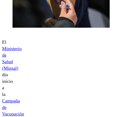
El
Ministerio
de
Salud
(Minsal)
dio
inicio
a
la
Campaña
de
Vacunación