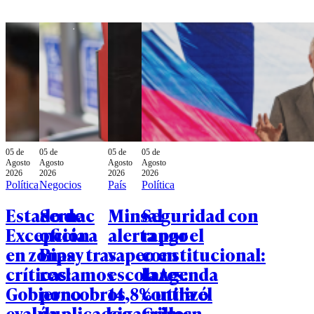
05 de
05 de
05 de
05 de
Agosto
Agosto
Agosto
Agosto
2026
2026
2026
2026
Política
Negocios
País
Política
Estado de
Sernac
Minsal
Seguridad con
Excepción
oficia a
alerta por el
rango
en zonas
Bipay tras
vapeo en
constitucional:
críticas:
reclamos
escolares:
la Agenda
Gobierno
por cobros
14,8% utilizó
contra el
evalúa
duplicados
cigarrillos
Crimen