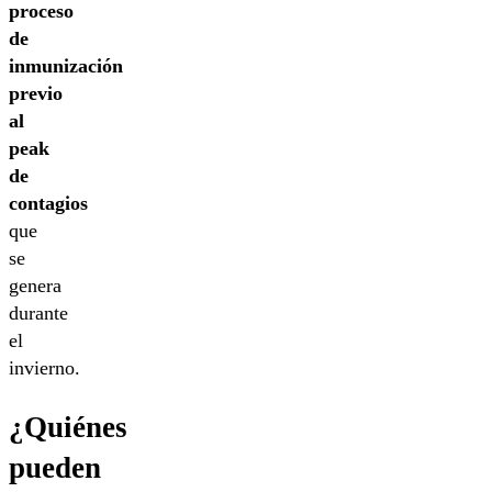
proceso
de
inmunización
previo
al
peak
de
contagios
que
se
genera
durante
el
invierno.
¿Quiénes
pueden