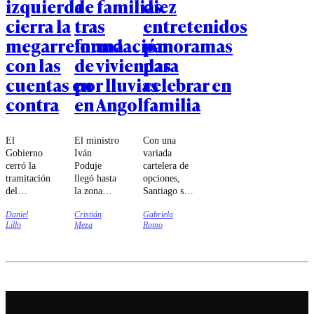
izquierda
de familias
diez
cierra la
tras
entretenidos
megarreforma
inundación
panoramas
con las
de viviendas
para
cuentas en
por lluvias
celebrar en
contra
en Angol
familia
El
El ministro
Con una
Gobierno
Iván
variada
cerró la
Poduje
cartelera de
tramitación
llegó hasta
opciones,
del
la zona
Santiago se
proyecto
para
prepara para
Daniel
Cristián
Gabriela
estrella de
revisar las
recibir a las
Lillo
Meza
Romo
Kast con
viviendas
familias
76 votos
que fueron
durante una
en la
construidas
jornada
Cámara y
en zonas
dedicada a
26 en el
inundables.
los más
Senado,
pequeños,
una
combinando