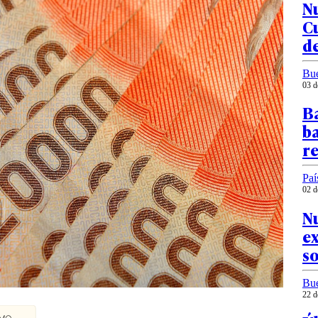
Nu
C
d
Bu
03 d
B
ba
re
Paí
02 d
N
ex
so
Bu
22 d