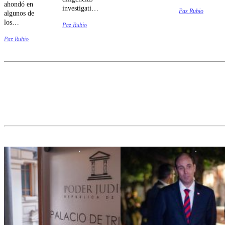
domingo 9 y
ahondó en
investigativas
Paz Rubio
el jueves 13
algunos de
sobre el
de agosto.
los
Paz Rubio
siniestro vial,
liderazgos
el
Paz Rubio
del
exdeportista
Congreso.
quedó
apercibido.