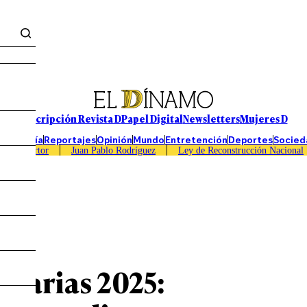
Suscripción Revista D
Papel Digital
Newsletters
Mujeres D
Economía
Reportajes
Opinión
Mundo
Entretención
Deportes
Socied
Caso Sartor
Juan Pablo Rodríguez
Ley de Reconstrucción Nacional
ncarias 2025: