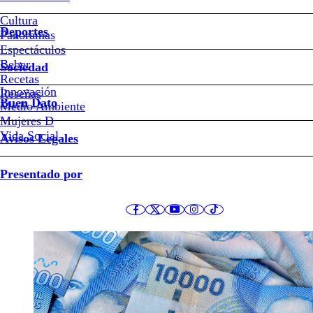
revisa con tu nombre si
Cultura
olvidado en BancoEsta
Deportes
Panoramas
Espectáculos
Beber
Sociedad
Recetas
Innovación
Reseñas
Las acreencias bancarias son depósitos en bancos o co
Buen Dato
Medio Ambiente
sus titulares, ni han registrado ninguna actividad dur
Mujeres D
Vida Social
Avisos Legales
Presentado por
Gabriela Romo
Actualizado el 22 de Abril del 2025