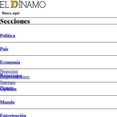
Secciones
Política
País
Política
País
Economía
Negocios
Reportajes
Buen Dato
Emprendedores
Startups
#acreencias bancarias
#BancoEstado
#Depósitos a plazo
Dinero
Opinión
Mundo
Publican acreencias ba
Entretención