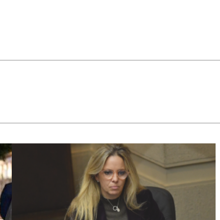
intentado
sabotear a
las
compañías
Movistar,
Entel y
Telmex,
según
antecedentes
entregados
por el
embajador
de Estados
Unidos en
Chile.