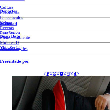
riesgo de seguridad
Cultura
Deportes
Panoramas
Espectáculos
En Chile se han vendido casi 500 sillas de esta marca.
Beber
Sociedad
Recetas
Innovación
Reseñas
Buen Dato
Medio Ambiente
Mujeres D
Gabriela Romo
Vida Social
Avisos Legales
Actualizado el 22 de Abril del 2025
Presentado por