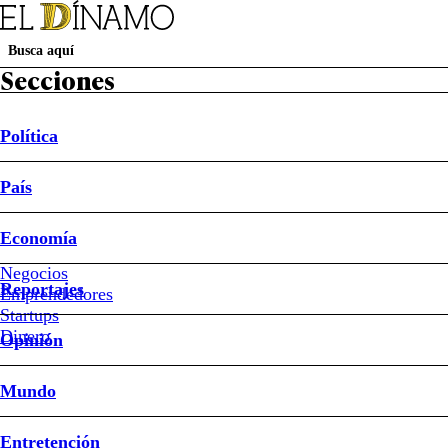
Secciones
Política
País
Política
País
Economía
Negocios
Reportajes
Buen Dato
Emprendedores
Startups
#Sernac
#sillas
#vehículos
Dinero
Opinión
Mundo
Sernac emite alerta para
Entretención