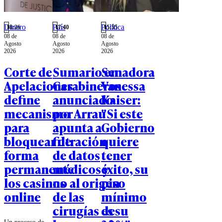
Dinero
País
Política
18:26
17:40
15:55
08 de
08 de
08 de
Agosto
Agosto
Agosto
2026
2026
2026
Corte de
Sumario en
Senadora
Apelaciones
Carabineros
Vanessa
define
anunciado
Kaiser:
mecanismo
por Arrau
"Si este
para
apunta a
Gobierno
bloquear de
filtración
quiere
forma
de datos
tener
permanente
médicos y
éxito, su
los casinos
no al origen
piso
online
de las
mínimo
cirugías de
es su
Un proceso de