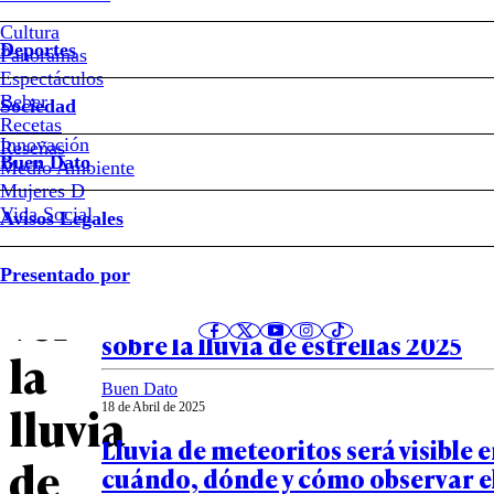
de
meteoritos
Cultura
Deportes
Panoramas
Espectáculos
¿Hasta
Beber
Sociedad
Recetas
cuándo
Innovación
Notas relacionadas
Reseñas
Buen Dato
Medio Ambiente
Mujeres D
se
Vida Social
Avisos Legales
puede
Buen Dato
Presentado por
22 de Abril de 2025
ver
¿Cuándo ver las Líridas en Chile?:
sobre la lluvia de estrellas 2025
la
Buen Dato
lluvia
18 de Abril de 2025
Lluvia de meteoritos será visible e
de
cuándo, dónde y cómo observar e