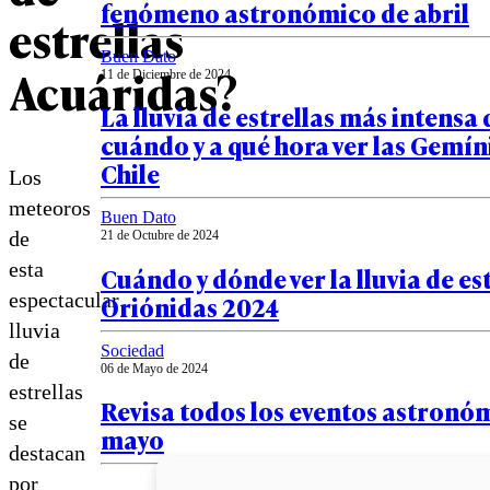
fenómeno astronómico de abril
estrellas
Buen Dato
Acuáridas?
11 de Diciembre de 2024
La lluvia de estrellas más intensa 
cuándo y a qué hora ver las Gemín
Chile
Los
meteoros
Buen Dato
de
21 de Octubre de 2024
esta
Cuándo y dónde ver la lluvia de es
espectacular
Oriónidas 2024
lluvia
Sociedad
de
06 de Mayo de 2024
estrellas
Revisa todos los eventos astronó
se
mayo
destacan
por