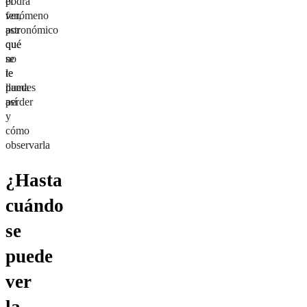
el
podrá
fenómeno
ver,
astronómico
por
que
qué
no
se
te
le
puedes
llama
perder
así
y
cómo
observarla
¿Hasta
cuándo
se
puede
ver
la