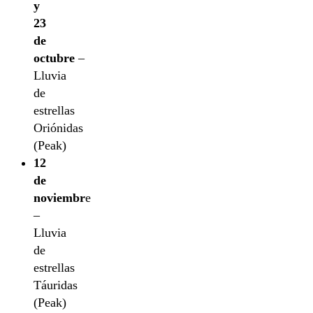
y
23
de
octubre
–
Lluvia
de
estrellas
Oriónidas
(Peak)
12
de
noviembr
e
–
Lluvia
de
estrellas
Táuridas
(Peak)