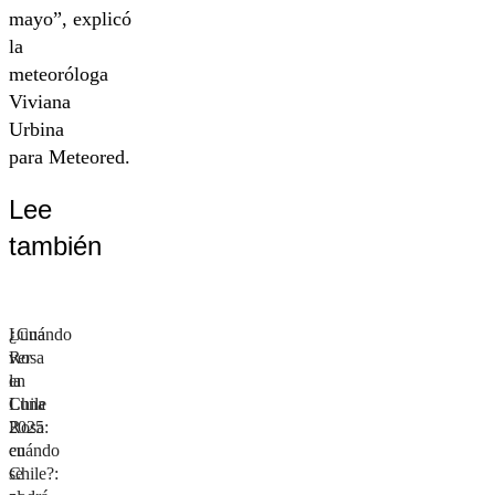
mayo”, explicó
la
meteoróloga
Viviana
Urbina
para Meteored.
Lee
también
¿Cuándo
Luna
ver
Rosa
la
en
Luna
Chile
Rosa
2025:
en
cuándo
Chile?:
se