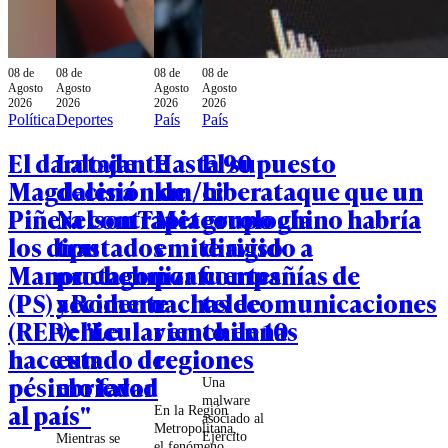
08 de
08 de
08 de
08 de
Agosto
Agosto
Agosto
Agosto
2026
2026
2026
2026
Política
Deportes
País
País
El dardo de
La tajante
Hasta 90
El supuesto
Magdalena
decisión de
km/h:
ciberataque que un
Piñera contra
Nelson Tapia
Meteorología
grupo chino habría
los diputados
tras
emite aviso
dirigido a
Manouchehri
protagonizar
por fuertes
compañías de
(PS) y Romero
accidente
rachas de
telecomunicaciones
(REP): "Le
vehicular en
viento en 10
chilenas
hace un
estado de
regiones
pésimo favor
ebriedad
Una
malware
al país"
En la Región
asociado al
Metropolitana,
Ejército
Mientras se
el fenómeno