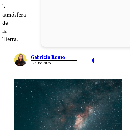
la
atmósfera
de
la
Tierra.
Gabriela Romo
07/ 05/ 2025