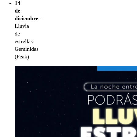
14
de
diciembre
–
Lluvia
de
estrellas
Gemínidas
(Peak)