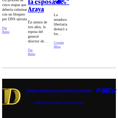
la esposa de
30%"
cinco etapas que
Araya
debería culminar
con un bloqueo
La
por DNS ejecutado
senadora
En menos de
por las compañías
libertaria
tres años, la
Paz
de
destacó a
esposa del
Rubio
telecomunicaciones
los
general
fue lo que
ministros
director de
estableció el
Cristián
Jorge
Carabineros
Meza
tribunal.
Quiroz e
Paz
se sometió a
Iván
Rubio
cuatro
Poduje
cirugías cuyo
por "dar
carácter
la batalla
reconstructivo
cultural
fue puesto en
sin
duda.
miedo".
Quiénes Somos
Contacto
Política Editorial
publicidad
términos y condiciones