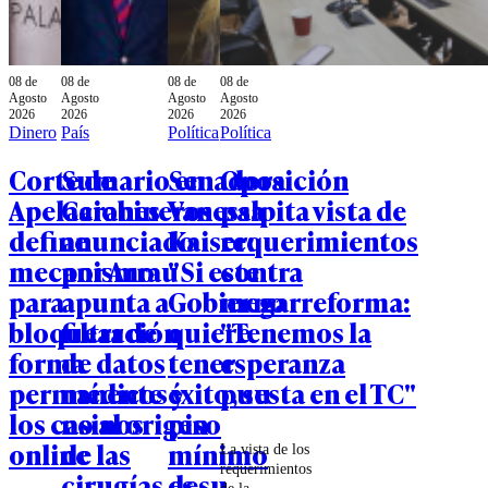
08 de
08 de
08 de
08 de
Agosto
Agosto
Agosto
Agosto
2026
2026
2026
2026
Dinero
País
Política
Política
Corte de
Sumario en
Senadora
Oposición
Apelaciones
Carabineros
Vanessa
palpita vista de
define
anunciado
Kaiser:
requerimientos
mecanismo
por Arrau
"Si este
contra
para
apunta a
Gobierno
megarreforma:
bloquear de
filtración
quiere
"Tenemos la
forma
de datos
tener
esperanza
permanente
médicos y
éxito, su
puesta en el TC"
los casinos
no al origen
piso
online
de las
mínimo
La vista de los
requerimientos
cirugías de
es su
de la