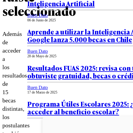
Inteligencia Artificial
seleccionado
Buen Dato
06 de Junio de 2025
Aprende a utilizar la Inteligencia A
Además
Google lanza 5.000 becas en Chile
de
acceder
Buen Dato
28 de Mayo de 2025
a
Resultados FUAS 2025: revisa con 
los
obtuviste gratuidad, becas o créd
resultados
de
Buen Dato
15
17 de Marzo de 2025
becas
Programa Útiles Escolares 2025:
distintas,
acceder al beneficio escolar?
los
postulantes