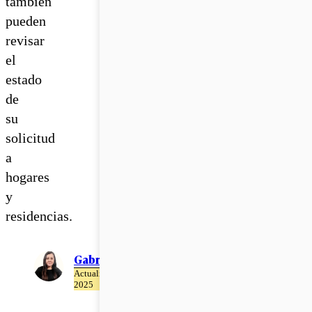
también
pueden
revisar
el
estado
de
su
solicitud
a
hogares
y
residencias.
Gabriela Romo
Actualizado el 09 de Julio del
2025