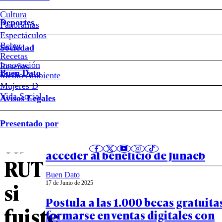
Cultura
Becas
Deportes
Panoramas
Espectáculos
Junaeb
Beber
Sociedad
Recetas
2025:
Innovación
Notas relacionadas
Reseñas
Buen Dato
Medio Ambiente
Mujeres D
revisa
Vida Social
Avisos Legales
con
Buen Dato
Presentado por
27 de Junio de 2025
tu
Lentes gratuitos para escolares:
acceder al beneficio de Junaeb
RUT
Buen Dato
si
17 de Junio de 2025
Postula a las 1.000 becas gratuita
fuiste
formarse en ventas digitales con