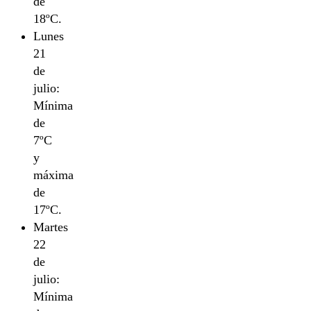
de
18ºC.
Lunes
21
de
julio:
Mínima
de
7ºC
y
máxima
de
17ºC.
Martes
22
de
julio:
Mínima