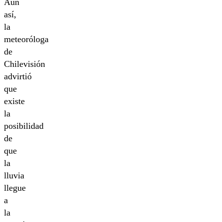
Aun
así,
la
meteoróloga
de
Chilevisión
advirtió
que
existe
la
posibilidad
de
que
la
lluvia
llegue
a
la