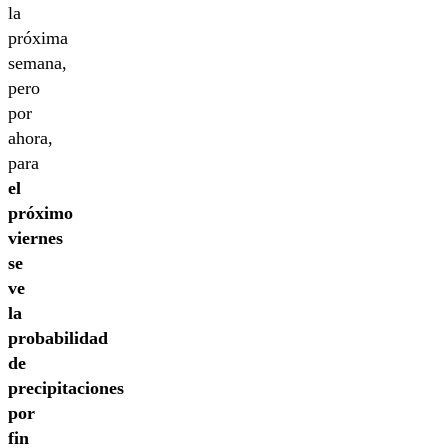
la
próxima
semana,
pero
por
ahora,
para
el
próximo
viernes
se
ve
la
probabilidad
de
precipitaciones
por
fin