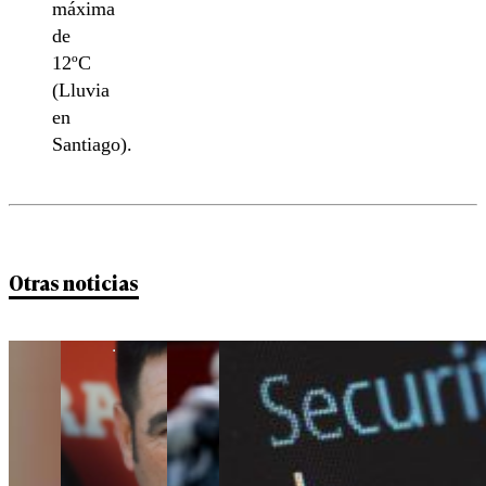
máxima
de
12ºC
(Lluvia
en
Santiago).
Otras noticias