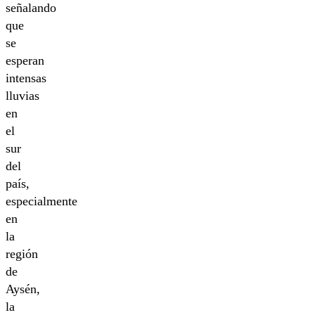
señalando
que
se
esperan
intensas
lluvias
en
el
sur
del
país,
especialmente
en
la
región
de
Aysén,
la