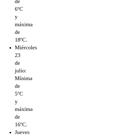
de
6ºC
y
máxima
de
18ºC.
Miércoles
23
de
julio:
Mínima
de
5ºC
y
máxima
de
16ºC.
Jueves