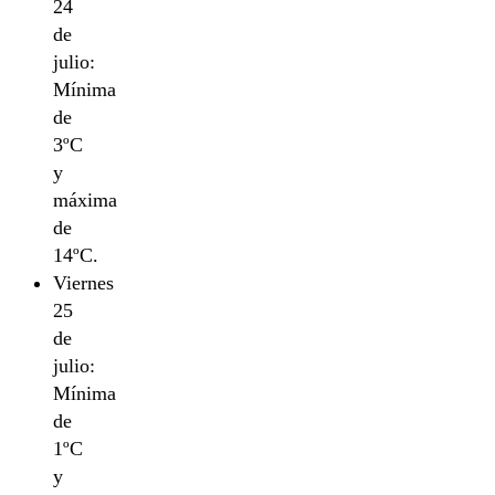
24
de
julio:
Mínima
de
3ºC
y
máxima
de
14ºC.
Viernes
25
de
julio:
Mínima
de
1ºC
y