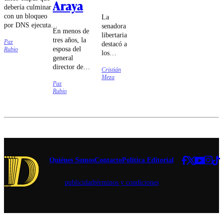
Araya
debería culminar
con un bloqueo
La
por DNS ejecutado
senadora
En menos de
por las compañías
libertaria
tres años, la
Paz
de
destacó a
esposa del
Rubio
telecomunicaciones
los
general
fue lo que
ministros
director de
estableció el
Cristián
Jorge
Carabineros
Meza
tribunal.
Quiroz e
Paz
se sometió a
Iván
Rubio
cuatro
Poduje
cirugías cuyo
por "dar
carácter
la batalla
reconstructivo
cultural
fue puesto en
sin
duda.
miedo".
Quiénes Somos
Contacto
Política Editorial
publicidad
términos y condiciones