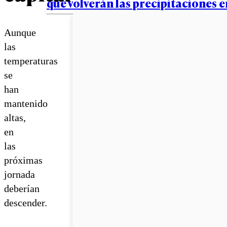
que volverán las precipitaciones 
Aunque
las
temperaturas
se
han
mantenido
altas,
en
las
próximas
jornada
deberían
descender.