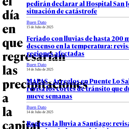
el
pedirán declarar al Hospital San J
día
situación de catástrofe
en
Buen Dato
15 de Julio de 2025
que
Feriado con lluvias de hasta 200 
descenso en la temperatura: revis
regresarían
regiones afectadas
las
Buen Dato
14 de Julio de 2025
precipitaciones
MAPAS – Arreglos en Puente Lo Sa
revisa los cortes de tránsito que 
a
nueve semanas
la
Buen Dato
14 de Julio de 2025
capital
Regresa la lluvia a Santiago: revis