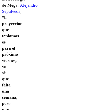
de Mega,
Alejandro
Sepúlveda
,
“la
proyección
que
teníamos
es
para el
próximo
viernes,
yo
sé
que
falta
una
semana,
pero
por