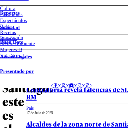
#Región
Cultura
Metropolitana
Deportes
Panoramas
Espectáculos
Beber
Vuelve
Sociedad
Recetas
Innovación
Notas relacionadas
Reseñas
la
Buen Dato
Medio Ambiente
Mujeres D
lluvia
Vida Social
Avisos Legales
País
a
Presentado por
17 de Julio de 2025
Uso irregular de más de $1.200 mi
Santiago:
Contraloría revela falencias de SL
RM
este
País
es
17 de Julio de 2025
Alcaldes de la zona norte de Sant