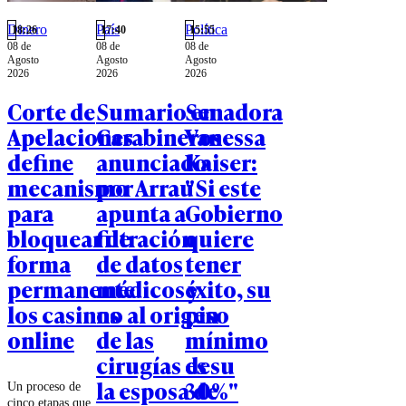
Dinero
País
Política
18:26
17:40
15:55
08 de
08 de
08 de
Agosto
Agosto
Agosto
2026
2026
2026
Corte de
Sumario en
Senadora
Apelaciones
Carabineros
Vanessa
define
anunciado
Kaiser:
mecanismo
por Arrau
"Si este
para
apunta a
Gobierno
bloquear de
filtración
quiere
forma
de datos
tener
permanente
médicos y
éxito, su
los casinos
no al origen
piso
online
de las
mínimo
cirugías de
es su
la esposa de
30%"
Un proceso de
cinco etapas que