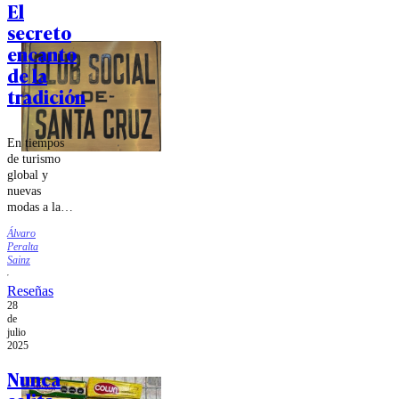
El
Las
secreto
Condes.
encanto
de la
tradición
En tiempos
de turismo
global y
nuevas
modas a la
hora de
Álvaro
comer y de
Peralta
beber, en el
Sainz
corazón del
Valle de
Reseñas
Colchagua
28
funciona este
de
julio
lugar con la
2025
misma buena
mesa y la
Nunca
fraternidad