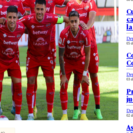
Cu
ca
la
Dep
05 d
Co
Co
Dep
03 d
Pr
ju
Dep
02 d
As