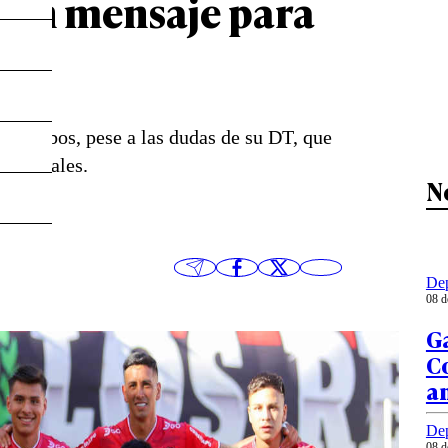
 con mensaje para
ros
 los albos, pese a las dudas de su DT, que
forestales.
N
Dep
08 d
Ga
Co
an
Dep
08 d