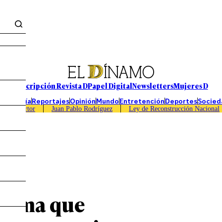
Suscripción Revista D
Papel Digital
Newsletters
Mujeres D
Economía
Reportajes
Opinión
Mundo
Entretención
Deportes
Socied
Caso Sartor
Juan Pablo Rodríguez
Ley de Reconstrucción Nacional
firma que