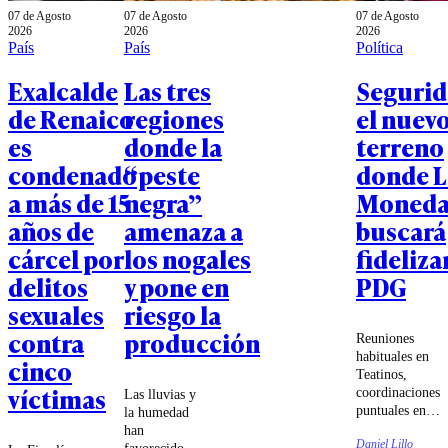
07 de Agosto
07 de Agosto
07 de Agosto
2026
2026
2026
País
País
Política
Exalcalde
Las tres
Segurid
de Renaico
regiones
el nuev
es
donde la
terreno
condenado
“peste
donde L
a más de 15
negra”
Moned
años de
amenaza a
buscará
cárcel por
los nogales
fidelizar
delitos
y pone en
PDG
sexuales
riesgo la
contra
producción
Reuniones
habituales en
cinco
Teatinos,
víctimas
coordinaciones
Las lluvias y
puntuales en
la humedad
votaciones y
han
Daniel Lillo
un PDG cada
favorecido