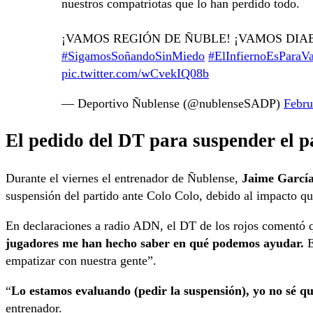
nuestros compatriotas que lo han perdido todo.
¡VAMOS REGIÓN DE ÑUBLE! ¡VAMOS DIAB
#SigamosSoñandoSinMiedo
#ElInfiernoEsParaVa
pic.twitter.com/wCvekIQ08b
— Deportivo Ñublense (@nublenseSADP)
Febru
El pedido del DT para suspender el p
Durante el viernes el entrenador de Ñublense,
Jaime Garcí
suspensión del partido ante Colo Colo, debido al impacto qu
En declaraciones a radio ADN, el DT de los rojos comentó 
jugadores me han hecho saber en qué podemos ayudar.
E
empatizar con nuestra gente”.
“
Lo estamos evaluando (pedir la suspensión), yo no sé qu
entrenador.