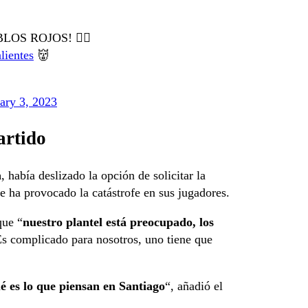
LOS ROJOS! ✊🏻
lientes
👹
ary 3, 2023
artido
a
, había deslizado la opción de solicitar la
e ha provocado la catástrofe en sus jugadores.
que “
nuestro plantel está preocupado, los
s complicado para nosotros, uno tiene que
é es lo que piensan en Santiago
“, añadió el