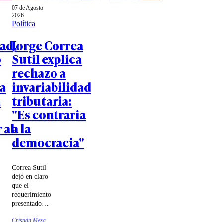
07 de Agosto
2026
Política
ad,
Jorge Correa
o
Sutil explica
rechazo a
a
invariabilidad
a
tributaria:
"Es contraria
 al
a la
democracia"
Correa Sutil
dejó en claro
que el
requerimiento
presentado
ante el
Cristián Meza
Tribunal