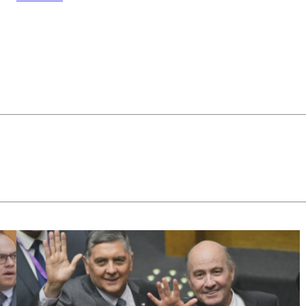
Constitucional
no pretende
"derribar" la
megarreforma
u otros
artículos de la
misma.