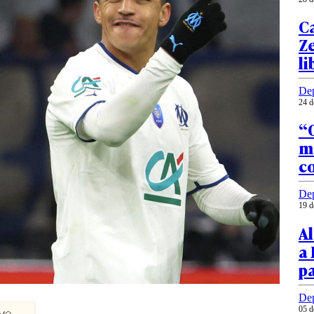
Ca
Ze
li
Dep
24 d
“O
me
c
Dep
19 d
Al
a 
pa
Dep
05 d