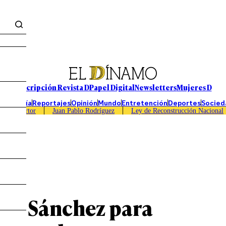
Suscripción Revista D
Papel Digital
Newsletters
Mujeres D
Economía
Reportajes
Opinión
Mundo
Entretención
Deportes
Socied
Caso Sartor
Juan Pablo Rodríguez
Ley de Reconstrucción Nacional
xis Sánchez para