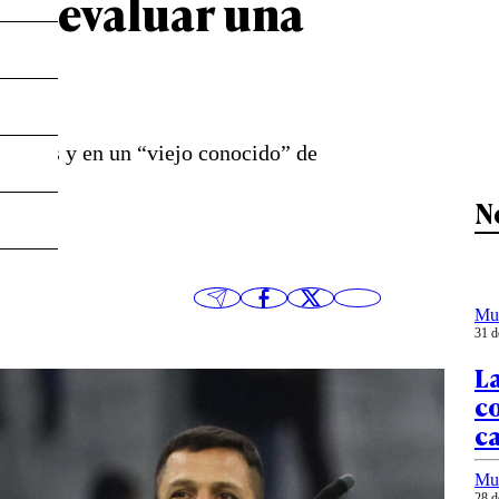
s y evaluar una
n París y en un “viejo conocido” de
N
Mu
31 d
L
co
ca
Mu
28 d