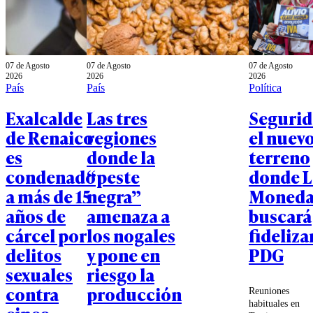
07 de Agosto
07 de Agosto
07 de Agosto
2026
2026
2026
País
País
Política
Exalcalde
Las tres
Segurid
de Renaico
regiones
el nuev
es
donde la
terreno
condenado
“peste
donde L
a más de 15
negra”
Moned
años de
amenaza a
buscará
cárcel por
los nogales
fidelizar
delitos
y pone en
PDG
sexuales
riesgo la
contra
producción
Reuniones
habituales en