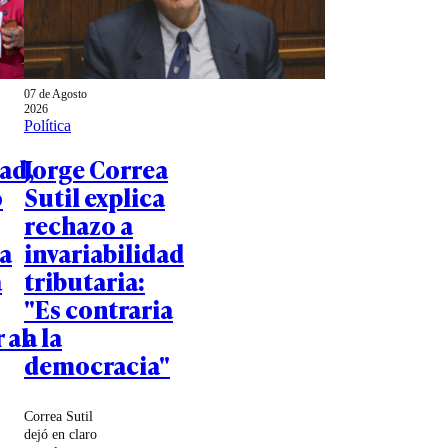
07 de Agosto
2026
Política
ad,
Jorge Correa
o
Sutil explica
rechazo a
a
invariabilidad
a
tributaria:
"Es contraria
 al
a la
democracia"
Correa Sutil
dejó en claro