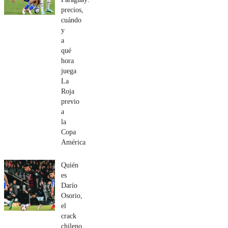
precios,
cuándo
y
a
qué
hora
juega
La
Roja
previo
a
la
Copa
América
Quién
es
Darío
Osorio,
el
crack
chileno