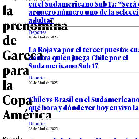
en el Sudamericano Sub 17: “Será 
la
arquero número uno de la selecc
adulta”
prenómina
Deportes
de
10 de Abril de 2025
La Roja va por el tercer puesto: c
Gareca
contra quién juega Chile por el
para
Sudamericano Sub 17
la
Deportes
09 de Abril de 2025
Copa
Chile vs Brasil en el Sudamericano
qué hora y dónde ver hoy en vivo l
América
Deportes
08 de Abril de 2025
Ricardo