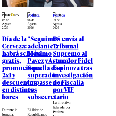
posible
la falta de
pensar a
iniciativas
Chile.
para seguir
Política
Política
"la ruta del
21:47
21:18
20:31
06 de
06 de
06 de
dinero".
Agosto
Agosto
Agosto
2026
2026
2026
Día de la
"Seguimos
PS envía al
Cerveza:
adelante":
Tribunal
habrá schops
Máximo
Supremo al
gratis,
Pavez y Arturo
senador Fidel
promociones
Squella dan
Espinoza tras
2x1 y
superado
investigación
descuentos
impasse por
de Fiscalía
en distintos
ex
por VIF
bares
subsecretario
La directiva
liderada por
Durante la
El líder de
Paulina
jornada,
Republicanos