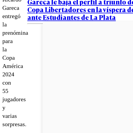
Gareca le baja el perfil a triunfo d
Gareca
Copa Libertadores en la víspera d
ante Estudiantes de La Plata
entregó
la
prenómina
para
la
Copa
América
2024
con
55
jugadores
y
varias
sorpresas.