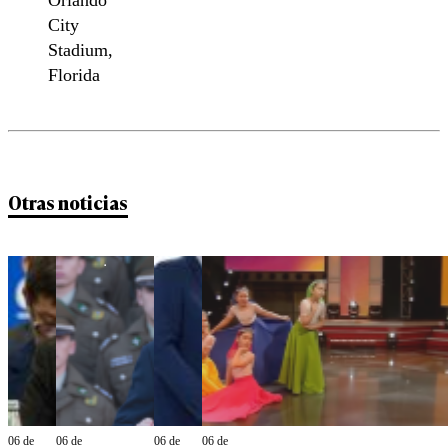
City
Stadium,
Florida
Otras noticias
06 de
06 de
06 de
06 de