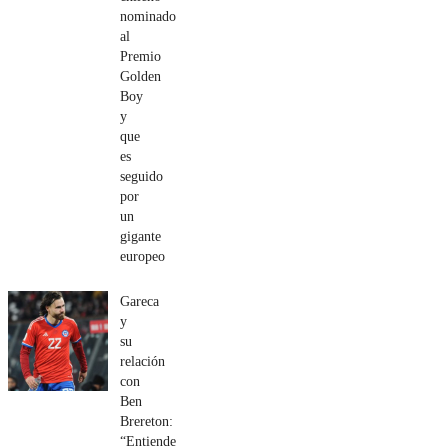
nominado
al
Premio
Golden
Boy
y
que
es
seguido
por
un
gigante
europeo
Gareca
y
su
relación
con
Ben
Brereton:
“Entiende