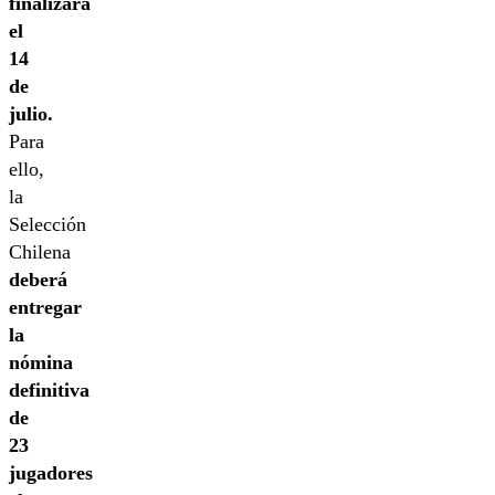
finalizará
el
14
de
julio.
Para
ello,
la
Selección
Chilena
deberá
entregar
la
nómina
definitiva
de
23
jugadores