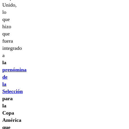
Unido,
lo
que
hizo
que
fuera
integrado
a
la
prenómina
de
la
Selección
para
la
Copa
América
que