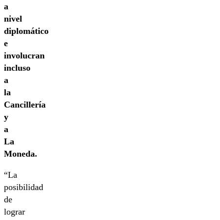
a
nivel
diplomático
e
involucran
incluso
a
la
Cancillería
y
a
La
Moneda.
“La
posibilidad
de
lograr