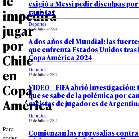
le
exigió a Messi pedir disculpas por
impedirá
racistas
jugar
Deportes
17 de Julio de 2024
por
A dos años del Mundial: las fuerte
que enfrenta Estados Unidos tras 
Chile
Copa América 2024
en
Deportes
17 de Julio de 2024
Copa
VIDEO – FIFA abrió investigación: 
que se sabe de la polémica por ca
América
racistas de jugadores de Argentin
Deportes
17 de Julio de 2024
Para
Comienzan las represalias contr
poder