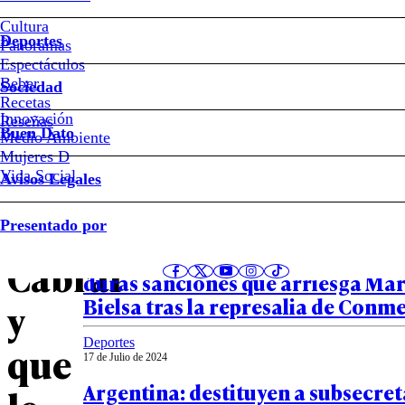
Cultura
Deportes
El
Panoramas
Espectáculos
Beber
portazo
Sociedad
Recetas
Innovación
Notas relacionadas
Reseñas
que
Buen Dato
Medio Ambiente
Mujeres D
recibió
Vida Social
Avisos Legales
Deportes
Luciano
Presentado por
18 de Julio de 2024
Podría perder el título de entrena
Cabral
duras sanciones que arriesga Ma
Bielsa tras la represalia de Conm
y
Deportes
que
17 de Julio de 2024
Argentina: destituyen a subsecret