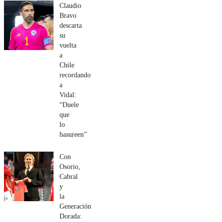
Claudio
Bravo
descarta
su
vuelta
a
Chile
recordando
a
Vidal:
“Duele
que
lo
basureen”
Con
Osorio,
Cabral
y
la
Generación
Dorada: