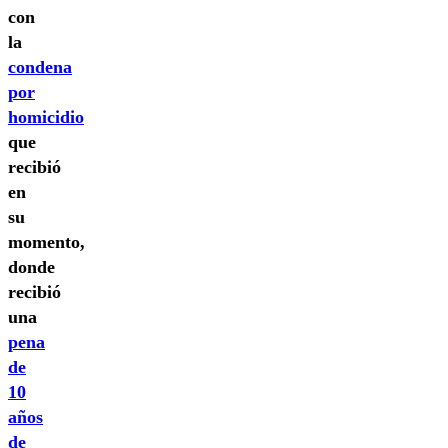
con
la
condena
por
homicidio
que
recibió
en
su
momento,
donde
recibió
una
pena
de
10
años
de