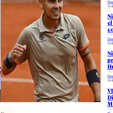
Dep
15 d
N
el
c
Dep
14 d
Ni
pr
Hu
Dep
10 d
VI
Di
Mo