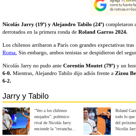
Nicolás Jarry (19º) y Alejandro Tabilo (24º)
completaron u
derrotados en la primera ronda de
Roland Garros 2024.
Los chilenos arribaron a París con grandes expectativas tras
Roma.
Sin embargo, ambos tenistas se despidieron del segun
Nicolás Jarry no pudo ante
Corentin Moutet (79º)
y un host
6-0.
Mientras, Alejandro Tabilo dijo adiós frente a
Zizou Ber
6-2.
Jarry y Tabilo
“Veo a los chilenos
Roland Gar
enojados”: polémico
todo lo que
rival de Nicolás Jarry
del próximo
enciende la “revancha”
Nicolás Jar
en Roland Garros 2024
Alejandro T