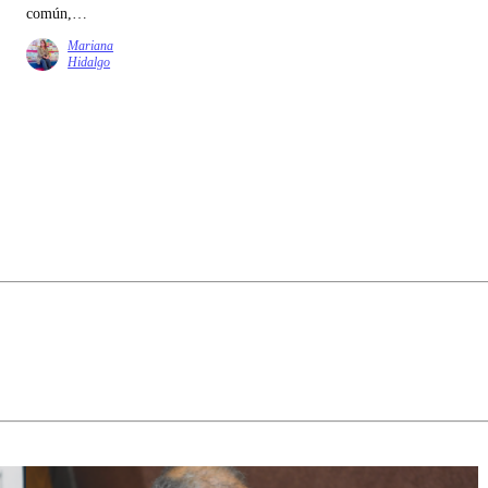
común,
quizás parte
Mariana
de la tarea
Hidalgo
sea volver a
construirlo
desde lugares
más
modestos,
pero no
menos
decisivos. Un
canal público
infantil y
cultural es
uno de esos
lugares. No
porque
resuelva
todo, sino
porque
recuerda que
todavía es
posible
pensar en
algo más que