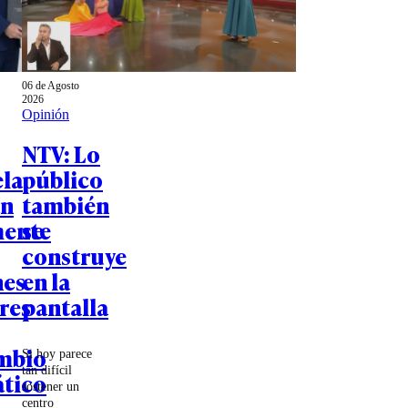
06 de Agosto
2026
Opinión
NTV: Lo
la
público
an
también
mente
se
construye
nes
en la
res
pantalla
mbio
Si hoy parece
tan difícil
tico
sostener un
centro