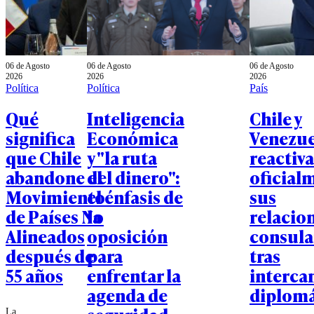
06 de Agosto
06 de Agosto
06 de Agosto
2026
2026
2026
Política
Política
País
Qué
Inteligencia
Chile y
significa
Económica
Venezue
que Chile
y "la ruta
reactiv
abandone el
del dinero":
oficial
Movimiento
el énfasis de
sus
de Países No
la
relacio
Alineados
oposición
consula
después de
para
tras
55 años
enfrentar la
interca
agenda de
diplomá
La