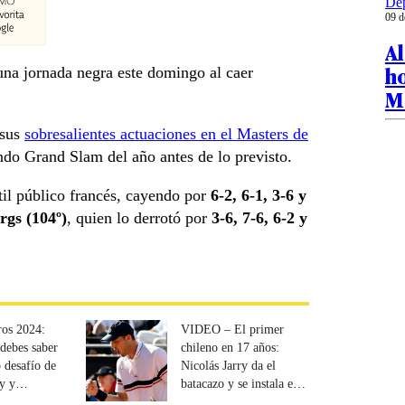
Dep
09 d
Al
ho
na jornada negra este domingo al caer
M
 sus
sobresalientes actuaciones en el Masters de
do Grand Slam del año antes de lo previsto.
il público francés, cayendo por
6-2, 6-1, 3-6 y
gs (104º)
, quien lo derrotó por
3-6, 7-6, 6-2 y
ros 2024:
VIDEO – El primer
 debes saber
chileno en 17 años:
 desafío de
Nicolás Jarry da el
ry y
batacazo y se instala en
abilo
la final en Roma