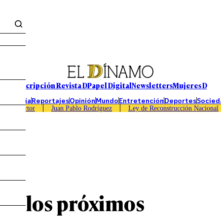
Suscripción Revista D
Papel Digital
Newsletters
Mujeres D
Economía
Reportajes
Opinión
Mundo
Entretención
Deportes
Socied
Caso Sartor
Juan Pablo Rodríguez
Ley de Reconstrucción Nacional
on
r?: los próximos