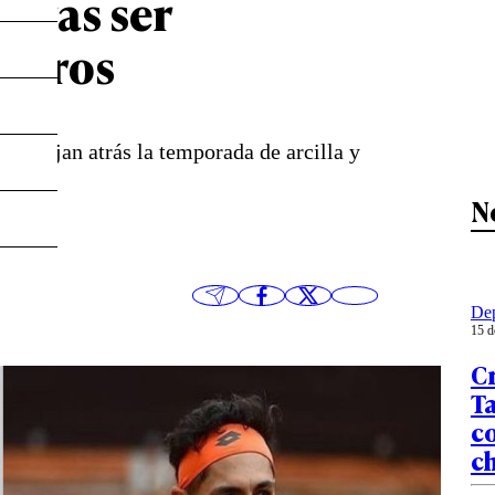
 tras ser
Garros
os dejan atrás la temporada de arcilla y
N
Dep
15 d
Cr
Ta
c
c