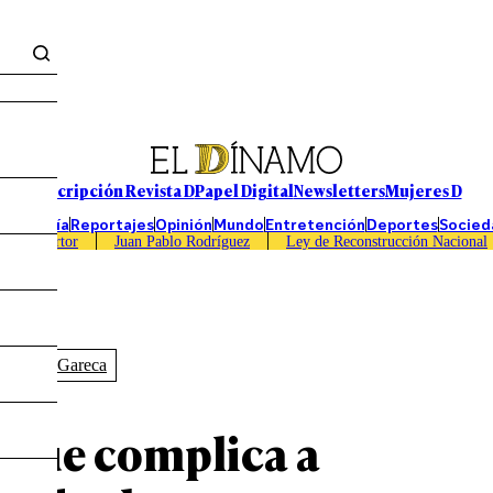
Suscripción Revista D
Papel Digital
Newsletters
Mujeres D
Economía
Reportajes
Opinión
Mundo
Entretención
Deportes
Socied
Caso Sartor
Juan Pablo Rodríguez
Ley de Reconstrucción Nacional
Ricardo Gareca
a que complica a