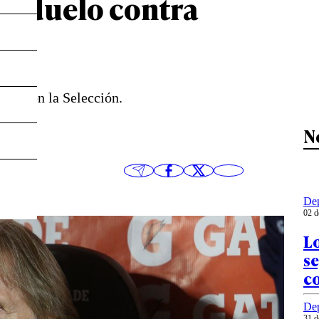
el duelo contra
ñero en la Selección.
N
Dep
02 d
Lo
se
co
Dep
31 d