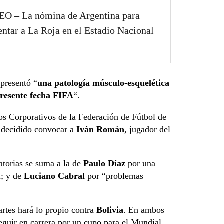
O – La nómina de Argentina para
entar a La Roja en el Estadio Nacional
 presentó “
una patología músculo-esquelética
presente fecha FIFA
“.
s Corporativos de la Federación de Fútbol de
 decidido convocar a
Iván Román
, jugador del
atorias se suma a la de
Paulo Díaz
por una
l; y de
Luciano Cabral
por “problemas
artes hará lo propio contra
Bolivia
. En ambos
eguir en carrera por un cupo para el Mundial