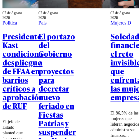
07 de Agosto
07 de Agosto
07 de Agosto
2026
2026
2026
Política
País
Mujeres D
Presidente
El portazo
Soleda
Kast
del
financie
condiciona
Gobierno
el reto
despliegue
a
invisibl
de FFAA en
proyectos
que
barrios
para
enfrent
críticos a
decretar
las muj
aprobación
nuevo
empresa
de RUF
feriado en
Fiestas
El 86,5% de las
mujeres que
Patrias y
El jefe de
lideran negocios
Estado
suspender
administra sus
planteó que
finanzas
"para poder