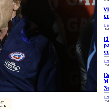
V
en
Dep
30 d
El
pa
en
Dep
29 d
Es
Mu
N
Dep
29 d