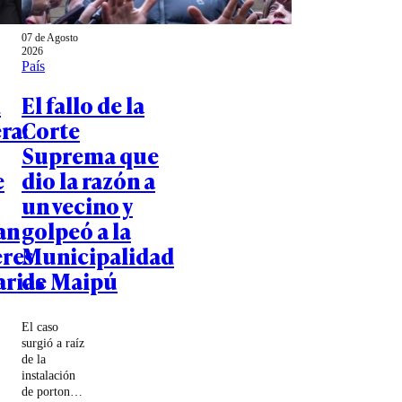
07 de Agosto
2026
País
d
El fallo de la
ra:
Corte
Suprema que
e
dio la razón a
un vecino y
an
golpeó a la
eres
Municipalidad
rias
de Maipú
El caso
surgió a raíz
de la
instalación
de portones