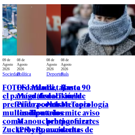
09 de
08 de
08 de
08 de
Agosto
Agosto
Agosto
Agosto
2026
2026
2026
2026
Sociedad
Política
Deportes
País
FOTOS - Miami,
El dardo de
La tajante
Hasta 90
el paraíso (fiscal)
Magdalena
decisión de
km/h:
preferido por los
Piñera contra
Nelson Tapia
Meteorología
multimillonarios
los diputados
tras
emite aviso
como
Manouchehri
protagonizar
por fuertes
Zuckerberg,
(PS) y Romero
accidente
rachas de