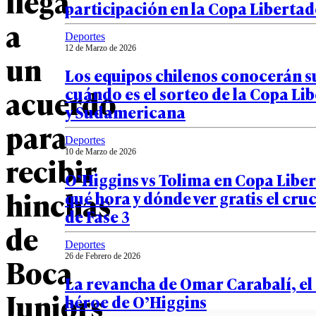
llega
participación en la Copa Liberta
a
Deportes
12 de Marzo de 2026
un
Los equipos chilenos conocerán su
acuerdo
cuándo es el sorteo de la Copa Li
y Sudamericana
para
Deportes
10 de Marzo de 2026
recibir
O’Higgins vs Tolima en Copa Liber
hinchas
qué hora y dónde ver gratis el cru
de Fase 3
de
Deportes
26 de Febrero de 2026
Boca
La revancha de Omar Carabalí, el
Juniors
héroe de O’Higgins