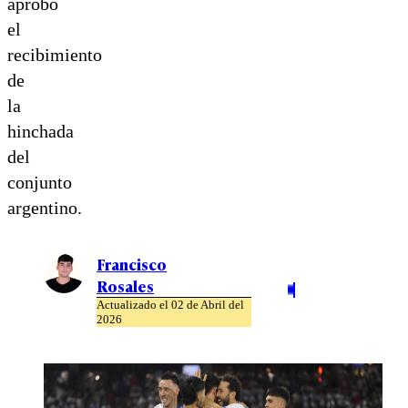
aprobó
el
recibimiento
de
la
hinchada
del
conjunto
argentino.
Francisco
Rosales
Actualizado el 02 de Abril del
2026