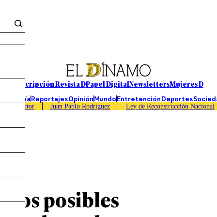
Suscripción Revista D
Papel Digital
Newsletters
Mujeres D
Economía
Reportajes
Opinión
Mundo
Entretención
Deportes
Socied
Caso Sartor
Juan Pablo Rodríguez
Ley de Reconstrucción Nacional
 los posibles