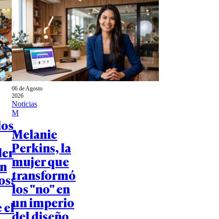
06 de Agosto
2026
Noticias
M
dos
Melanie
Perkins, la
der
mujer que
in
transformó
os:
los "no" en
un imperio
 el
del diseño