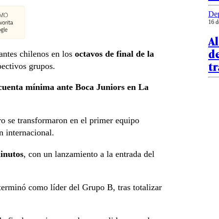
Dep
16 d
A
de
antes chilenos en los
octavos de final de la
tr
pectivos grupos.
 cuenta mínima ante Boca Juniors en La
ro se transformaron en el primer equipo
n internacional.
minutos
, con un lanzamiento a la entrada del
rminó como líder del Grupo B, tras totalizar