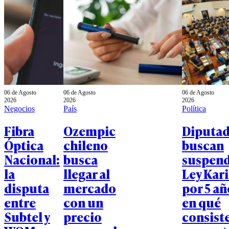
06 de Agosto
06 de Agosto
06 de Agosto
2026
2026
2026
Negocios
País
Política
Fibra
Ozempic
Diputa
Óptica
chileno
buscan
Nacional:
busca
suspen
la
llegar al
Ley Kar
disputa
mercado
por 5 añ
entre
con un
en qué
Subtel y
precio
consiste