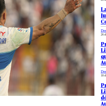
La
Ju
C
Dep
26 d
P
Li
qu
A
Dep
18 d
P
L
dó
Au