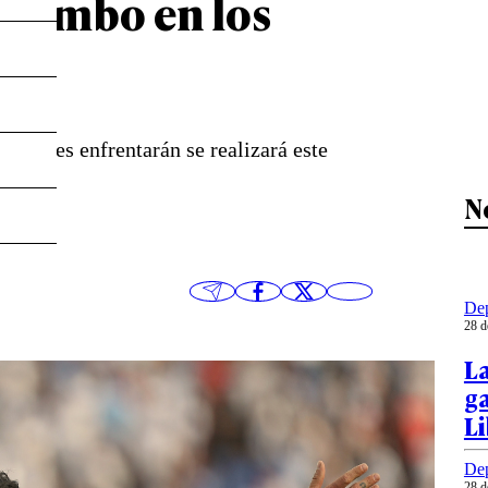
oquimbo en los
 quiénes enfrentarán se realizará este
N
Dep
28 d
L
ga
L
Dep
28 d