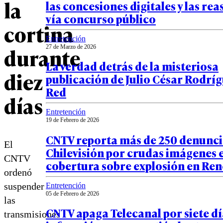
la
las concesiones digitales y las re
vía concurso público
cortina
Entretención
durante
27 de Marzo de 2026
La verdad detrás de la misteriosa
diez
publicación de Julio César Rodríg
Red
días
Entretención
19 de Febrero de 2026
CNTV reporta más de 250 denunci
El
Chilevisión por crudas imágenes 
CNTV
cobertura sobre explosión en Re
ordenó
suspender
Entretención
05 de Febrero de 2026
las
CNTV apaga Telecanal por siete día
transmisiones