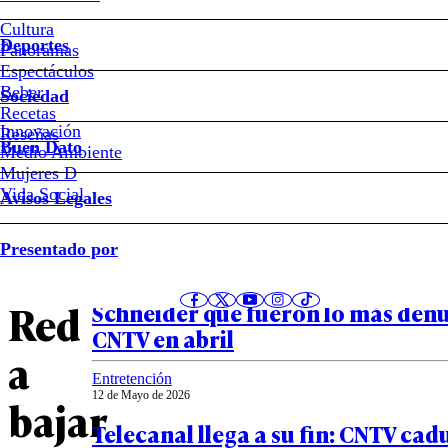
multa
Cultura
Deportes
Panoramas
impaga
Espectáculos
Beber
Sociedad
que
Recetas
Innovación
Notas relacionadas
Reseñas
Buen Dato
Medio Ambiente
obligará
Mujeres D
Vida Social
Avisos Legales
a
Entretención
Presentado por
14 de Mayo de 2026
La
Las frases de Paty Maldonado con
Red
Schneider que fueron lo más den
CNTV en abril
a
Entretención
12 de Mayo de 2026
bajar
Telecanal llega a su fin: CNTV cad