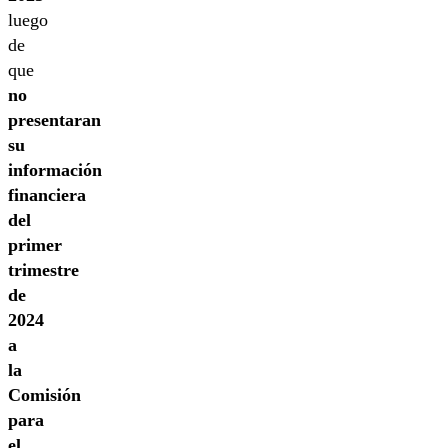
luego
de
que
no
presentaran
su
información
financiera
del
primer
trimestre
de
2024
a
la
Comisión
para
el