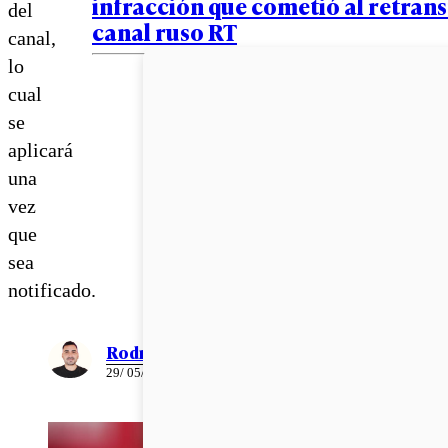
infracción que cometió al retrans
del
canal ruso RT
canal,
lo
cual
se
aplicará
una
vez
que
sea
notificado.
Rodrigo León
29/ 05/ 2026