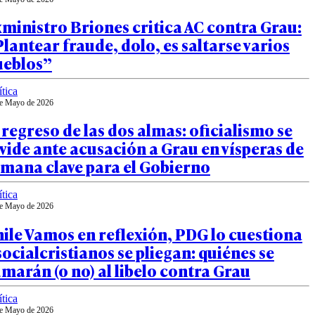
ministro Briones critica AC contra Grau:
lantear fraude, dolo, es saltarse varios
ueblos”
ítica
e Mayo de 2026
 regreso de las dos almas: oficialismo se
vide ante acusación a Grau en vísperas de
emana clave para el Gobierno
ítica
e Mayo de 2026
ile Vamos en reflexión, PDG lo cuestiona
socialcristianos se pliegan: quiénes se
marán (o no) al libelo contra Grau
ítica
e Mayo de 2026