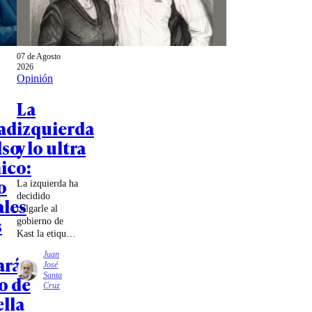
07 de Agosto
2026
Opinión
La
ad
izquierda
lso
y lo ultra
ico:
o
La izquierda ha
decidido
ales
colgarle al
s
gobierno de
Kast la etiqueta
de
Juan
ará
ultraderechista.
José
¿El argumento?
Santa
o de
Sus reuniones
Cruz
con referentes
ella
de ese mundo.