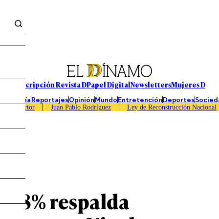
Suscripción Revista D
Papel Digital
Newsletters
Mujeres D
Economía
Reportajes
Opinión
Mundo
Entretención
Deportes
Socied
Caso Sartor
Juan Pablo Rodríguez
Ley de Reconstrucción Nacional
Grau
: 58% respalda