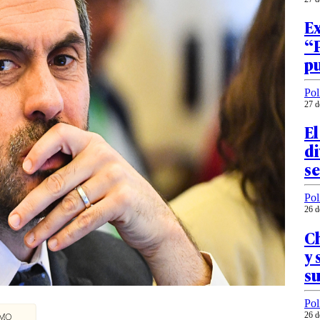
Ex
“P
p
Pol
27 d
El
di
s
Pol
26 d
Ch
y 
su
Pol
26 d