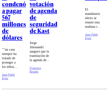
condenó
votación
a pagar
de agenda
El
mandatario
567
de
electo se
millones
seguridad
reunió esta
mañana con
de
de Kast
el
Juan Pablo
dólares
presidente
Ernst
José
Jorge
Antonio
Alessandri
Kast, quien
""ste caso
aseguró que la
dijo que
siempre ha
tramitación de
hoy se
tratado de
la agenda de
inicia "una
proteger a
seguridad será
nueva
los niños,
Francisco
más expedita
etapa" en la
defender a
Rosales
que la
relación
Juan Pablo
las
megarreforma.
entre ambos
Ernst
familias",
países.
aseveró el
fiscal
general de
Nuevo
México,
Raúl