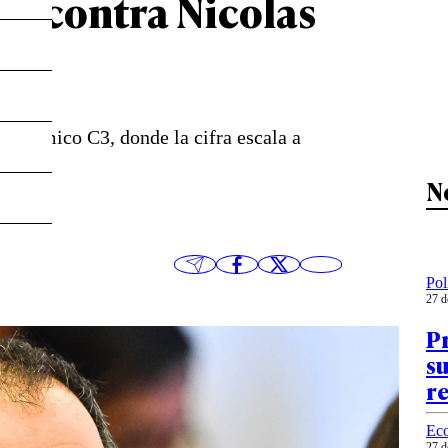
al contra Nicolas
económico C3, donde la cifra escala a
un 62%.
N
Pol
27 d
P
s
re
Ec
27 d