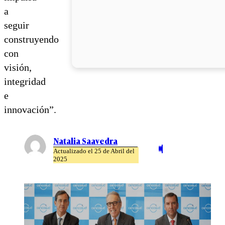
a
seguir
construyendo
con
visión,
integridad
e
innovación”.
Natalia Saavedra
Actualizado el 25 de Abril del
2025