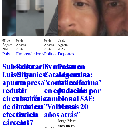
08 de
08 de
08 de
08 de
Agosto
Agosto
Agosto
Agosto
2026
2026
2026
2026
País
Emprendedores
Política
Deportes
Subsecretario
Brika
Ex ministro
Pesar en
Luis Silva
Organics:
Cataldo acusa
Argentina:
apunta a
empresa
"contrarreforma"
falleció el
reducir
de
en educación por
padre de
circulación
cosmética
cambios al SAE:
Lionel
de dinero en
hotelera
"Volvemos 20
Messi
efectivo en
recicla
años atrás"
cárceles
casi 7
Jorge Messi
tuvo un rol