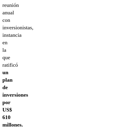
reunión
anual
con
inversionistas,
instancia
en
la
que
ratificó
un
plan
de
inversiones
por
US$
610
millones.