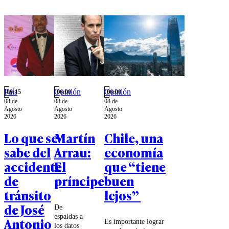
País
Opinión
Opinión
09:15
06:00
06:00
08 de
08 de
08 de
Agosto
Agosto
Agosto
2026
2026
2026
Lo que se
Martín
Chile, una
sabe del
Arrau:
economía
accidente
El
que “tiene
de
príncipe
buen
tránsito
lejos”
de José
De
espaldas a
Antonio
Es importante lograr
los datos