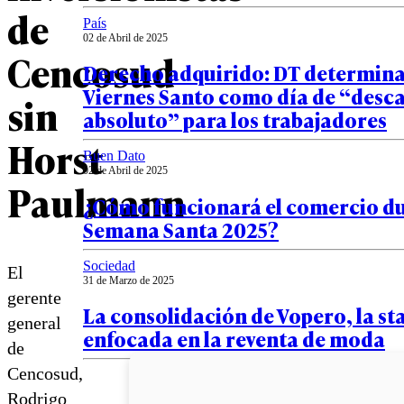
de
País
02 de Abril de 2025
Cencosud
Derecho adquirido: DT determina
Viernes Santo como día de “desc
sin
absoluto” para los trabajadores
Horst
Buen Dato
02 de Abril de 2025
Paulmann
¿Cómo funcionará el comercio d
Semana Santa 2025?
Sociedad
El
31 de Marzo de 2025
gerente
La consolidación de Vopero, la st
general
enfocada en la reventa de moda
de
Cencosud,
Rodrigo