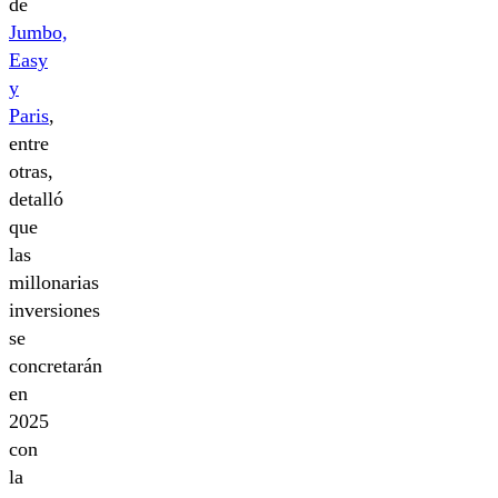
de
Jumbo,
Easy
y
Paris
,
entre
otras,
detalló
que
las
millonarias
inversiones
se
concretarán
en
2025
con
la