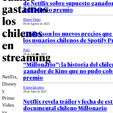
de Netflix sobre supuesto ganado
gastamos
millonario premio
los
Buen Dato
04 de Agosto de 2025
chilenos
Cuáles son los nuevos precios qu
los usuarios chilenos de Spotify
en
País
streaming
29 de Julio de 2025
“Millonario”: la historia del chil
ganador de Kino que no pudo cob
premio
Netflix,
Disney
Espectáculos
y
29 de Julio de 2025
Prime
Netflix revela tráiler y fecha de es
Video
documental chileno Millonario
ya