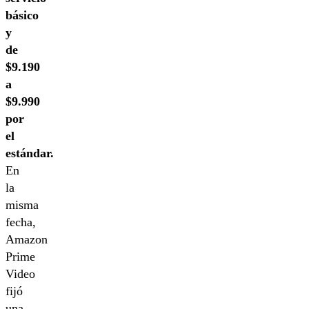
básico
y
de
$9.190
a
$9.990
por
el
estándar.
En
la
misma
fecha,
Amazon
Prime
Video
fijó
una