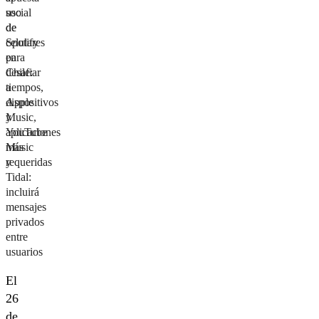
social
uso
de
de
Spotify
celulares
para
en
desafiar
Chile:
a
tiempos,
Apple
dispositivos
Music,
y
YouTube
aplicaciones
Music
más
y
requeridas
Tidal:
incluirá
mensajes
privados
entre
usuarios
El
26
de