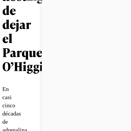
de
dejar
el
Parque
O’Higgins
En
casi
cinco
décadas
de
adrenalina,