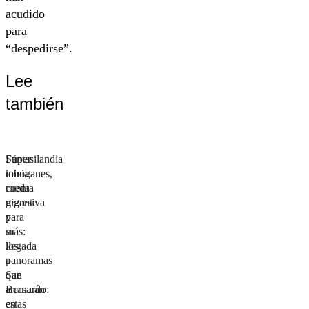
acudido
para
“despedirse”.
Lee
también
Súper
Fantasilandia
toboganes,
inicia
rueda
cuenta
gigante
regresiva
y
para
más:
su
los
llegada
panoramas
a
que
San
arrasarán
Bernardo:
en
estas