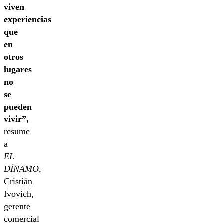
viven
experiencias
que
en
otros
lugares
no
se
pueden
vivir”,
resume
a
EL
DÍNAMO
,
Cristián
Ivovich,
gerente
comercial