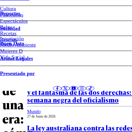
Vacaciones
Cultura
Deportes
de
Panoramas
Espectáculos
Beber
invierno
Sociedad
Recetas
Innovación
Notas relacionadas
Reseñas
y
Buen Dato
Medio Ambiente
Mujeres D
el
Vida Social
Avisos Legales
Política
fin
Presentado por
27 de Junio de 2026
Cartas públicas, una tensión sin 
de
y el fantasma de las dos derechas:
semana negra del oficialismo
una
Mundo
era:
27 de Junio de 2026
La ley australiana contra las rede