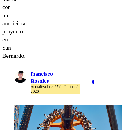
con
un
ambicioso
proyecto
en
San
Bernardo.
Francisco
Rosales
Actualizado el 27 de Junio del
2026