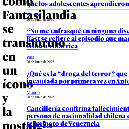
cómo
que los adolescentes aprendieron
Fantasilandia
Política
26 de Junio de 2026
se
“No me enfrasqué en ninguna dis
transformó
Kast se refiere al episodio que ma
visita a Villarrica
en
País
26 de Junio de 2026
un
¿Qué es la “droga del terror” que
ícono
incautada por primera vez en Ant
y
Mundo
26 de Junio de 2026
la
Cancillería confirma fallecimien
persona de nacionalidad chilena 
nostalgia
terremoto de Venezuela