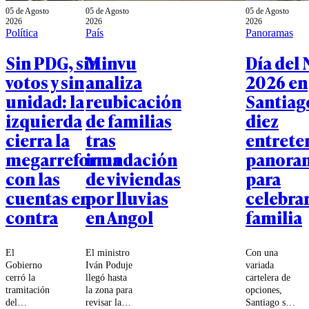
05 de Agosto
05 de Agosto
05 de Agosto
2026
2026
2026
Política
País
Panoramas
Sin PDG, sin
Minvu
Día del 
votos y sin
analiza
2026 en
unidad: la
reubicación
Santiag
izquierda
de familias
diez
cierra la
tras
entrete
megarreforma
inundación
panora
con las
de viviendas
para
cuentas en
por lluvias
celebrar
contra
en Angol
familia
El
El ministro
Con una
Gobierno
Iván Poduje
variada
cerró la
llegó hasta
cartelera de
tramitación
la zona para
opciones,
del
revisar las
Santiago se