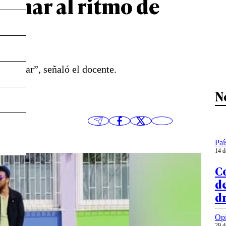
umar al ritmo de
e juntar”, señaló el docente.
N
Paí
14 d
C
de
d
Op
29 d