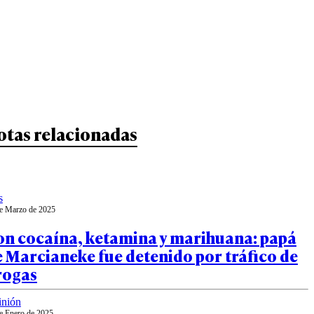
otas relacionadas
s
e Marzo de 2025
on cocaína, ketamina y marihuana: papá
 Marcianeke fue detenido por tráfico de
rogas
inión
e Enero de 2025