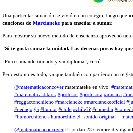
Una particular situación se vivió en un colegio, luego que
u
canciones de
Marcianeke
para enseñar a sumar.
Para mostrar su nuevo método de enseñanza aprovechó una a
“Si te gusta sumar la unidad. Las decenas puras hay que 
“Puro sumando titulado y sin diploma”, cerró.
Pero esto no es todo, ya que también compartieron un regist
@matematicaconcover
matemateke en vivo.
#matemat
#matematicastiktok
#profesor
#profesora
#musica
#mu
#reggaetonchileno
#marcianeke
#marcianekeoficial
#j
#pedagogia
#humor
#chile
#chile??
#comedia
#comedi
#humorchileno
#humorchile
♬ sonido original – mate
@matematicaconcover
El jordan 23 siempre divulgand