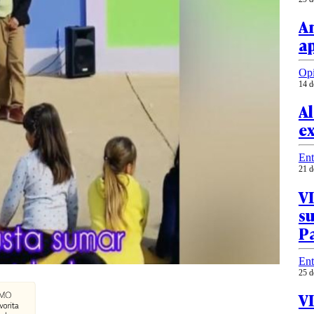
A
a
Op
14 d
Al
e
Ent
21 d
VI
su
P
Ent
25 d
VI