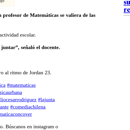
su
re
n profesor de Matemáticas se valiera de las
ctividad escolar.
juntar”, señaló el docente.
ro al ritmo de Jordan 23.
ica
#matematicas
sicaurbana
uliocesarrodriguez
#lajunta
ante
#comediachilena
maticaconcover
o. Búscanos en instagram o