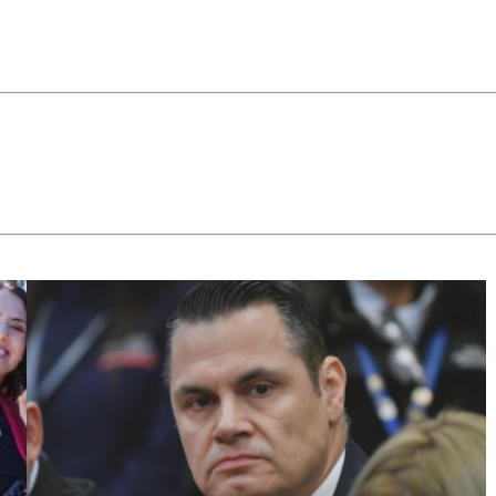
quiénes sirven
cuando lo
denuncian.