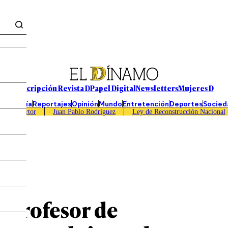
Suscripción Revista D
Papel Digital
Newsletters
Mujeres D
Economía
Reportajes
Opinión
Mundo
Entretención
Deportes
Socied
Caso Sartor
Juan Pablo Rodríguez
Ley de Reconstrucción Nacional
 profesor de