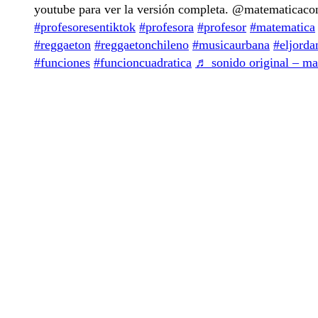
youtube para ver la versión completa. @matematicac
#profesoresentiktok
#profesora
#profesor
#matematica
#reggaeton
#reggaetonchileno
#musicaurbana
#eljorda
#funciones
#funcioncuadratica
♬ sonido original – m