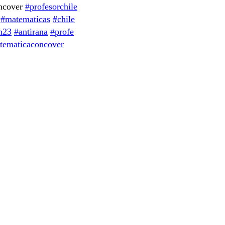
oncover
#profesorchile
#matematicas
#chile
n23
#antirana
#profe
atematicaconcover