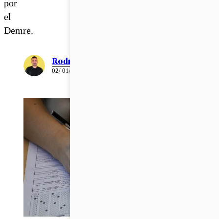
por
el
Demre.
Rodrigo León
02/ 01/ 2024