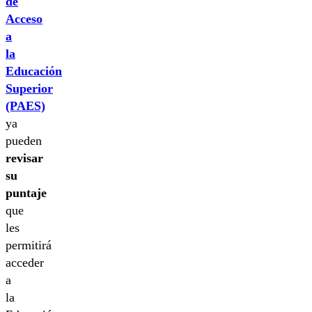
de
Acceso
a
la
Educación
Superior
(PAES)
ya
pueden
revisar
su
puntaje
que
les
permitirá
acceder
a
la