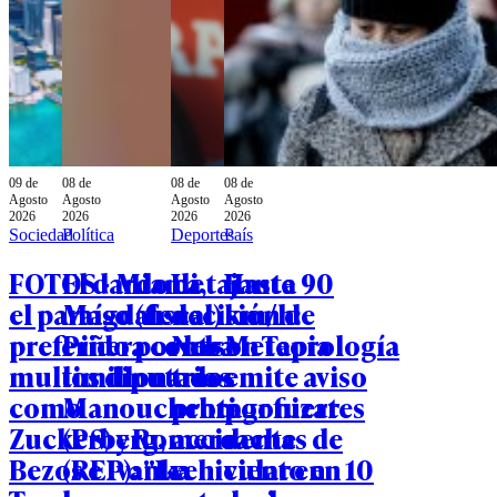
09 de
08 de
08 de
08 de
Agosto
Agosto
Agosto
Agosto
2026
2026
2026
2026
Sociedad
Política
Deportes
País
FOTOS - Miami,
El dardo de
La tajante
Hasta 90
el paraíso (fiscal)
Magdalena
decisión de
km/h:
preferido por los
Piñera contra
Nelson Tapia
Meteorología
multimillonarios
los diputados
tras
emite aviso
como
Manouchehri
protagonizar
por fuertes
Zuckerberg,
(PS) y Romero
accidente
rachas de
Bezos e Ivanka
(REP): "Le
vehicular en
viento en 10