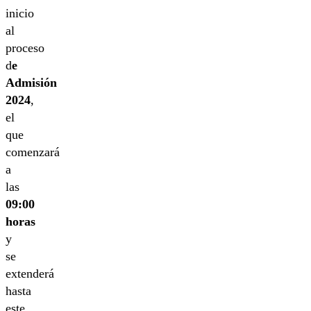
inicio
al
proceso
d
e
Admisión
2024
,
el
que
comenzará
a
las
09:00
horas
y
se
extenderá
hasta
este