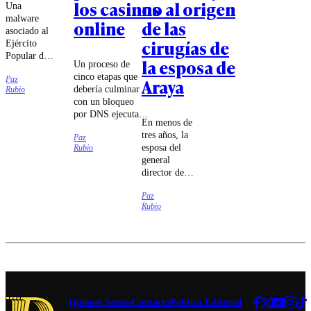
los casinos
no al origen
Una
malware
online
de las
asociado al
cirugías de
Ejército
Popular de
la esposa de
Un proceso de
Liberación
cinco etapas que
Paz
Araya
chino habría
debería culminar
Rubio
intentado
con un bloqueo
sabotear a
por DNS ejecutado
las
En menos de
por las compañías
compañías
tres años, la
Paz
de
Movistar,
esposa del
Rubio
telecomunicaciones
Entel y
general
fue lo que
Telmex,
director de
estableció el
según
Carabineros
tribunal.
antecedentes
Paz
se sometió a
entregados
Rubio
cuatro
por el
cirugías cuyo
embajador
carácter
de Estados
reconstructivo
Unidos en
fue puesto en
Chile.
duda.
Quiénes Somos
Contacto
Política Editorial