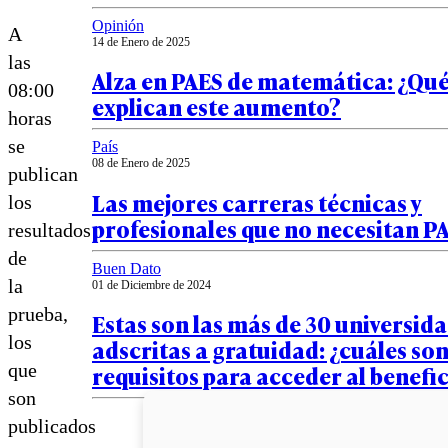
Opinión
A
14 de Enero de 2025
las
Alza en PAES de matemática: ¿Qué
08:00
explican este aumento?
horas
se
País
08 de Enero de 2025
publican
Las mejores carreras técnicas y
los
profesionales que no necesitan P
resultados
de
Buen Dato
la
01 de Diciembre de 2024
prueba,
Estas son las más de 30 universid
los
adscritas a gratuidad: ¿cuáles son
que
requisitos para acceder al benefi
son
publicados