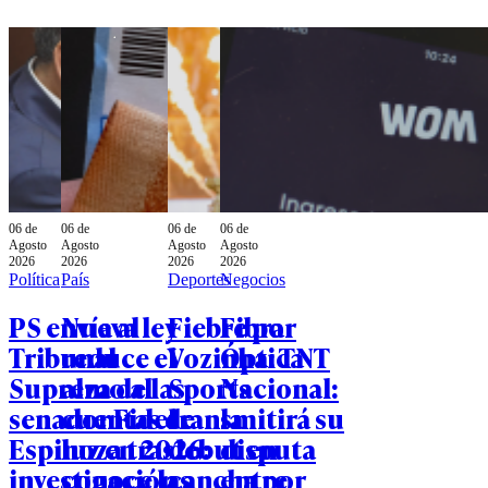
06 de
06 de
06 de
06 de
Agosto
Agosto
Agosto
Agosto
2026
2026
2026
2026
Política
País
Deportes
Negocios
PS envía al
Nueva ley
Fiebre por
Fibra
Tribunal
reduce el
Vozinha: TNT
Óptica
Supremo al
alza de las
Sports
Nacional:
senador Fidel
cuentas de
transmitirá su
la
Espinoza tras
luz en 2026:
debut en
disputa
investigación
conoce las
cancha por
entre