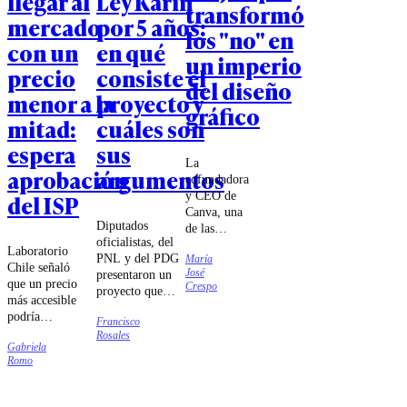
llegar al
Ley Karin
transformó
mercado
por 5 años:
los "no" en
con un
en qué
un imperio
precio
consiste el
del diseño
menor a la
proyecto y
gráfico
mitad:
cuáles son
espera
sus
La
aprobación
argumentos
cofundadora
y CEO de
del ISP
Canva, una
Diputados
de las
oficialistas, del
empresas
Laboratorio
PNL y del PDG
María
más
Chile señaló
José
presentaron un
rentables
que un precio
Crespo
proyecto que
del mundo,
más accesible
suspende
debió
podría
Francisco
transitoriamente
superar
permitir
Rosales
los efectos de la
múltiples
Gabriela
futuras
Ley Karin para
barreras
Romo
conversaciones
"rediseñar
antes de
con el
legislativamente
concretar su
Ministerio de
la normativa".