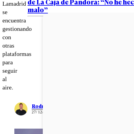
de La Caja de Pandora: “No he he
Lamadrid
malo”
se
encuentra
gestionando
con
otras
plataformas
para
seguir
al
aire.
Rodrigo León
27/ 12/ 2020