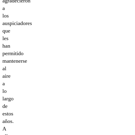
agradecieron
a
los
auspiciadores
que
les
han
permitido
mantenerse
al
aire
a
lo
largo
de
estos
años.
A