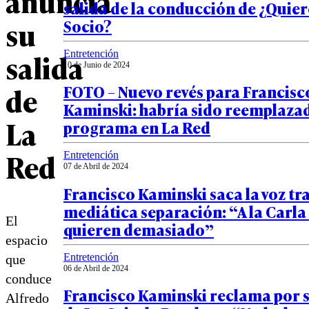
anuncia
salida de la conducción de ¿Quier
su
Socio?
salida
Entretención
10 de Junio de 2024
de
FOTO – Nuevo revés para Francisc
Kaminski: habría sido reemplazad
La
programa en La Red
Red
Entretención
07 de Abril de 2024
Francisco Kaminski saca la voz tra
mediática separación: “A la Carla 
El
quieren demasiado”
espacio
Entretención
que
06 de Abril de 2024
conduce
Francisco Kaminski reclama por s
Alfredo