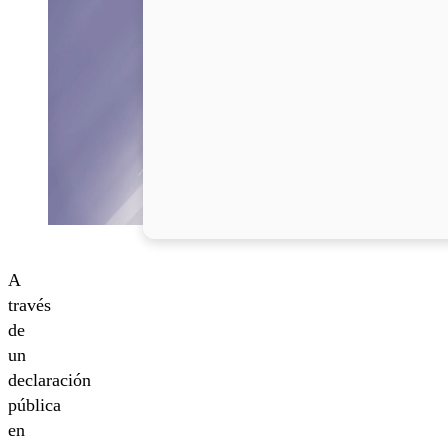
A
través
de
un
declaración
pública
en