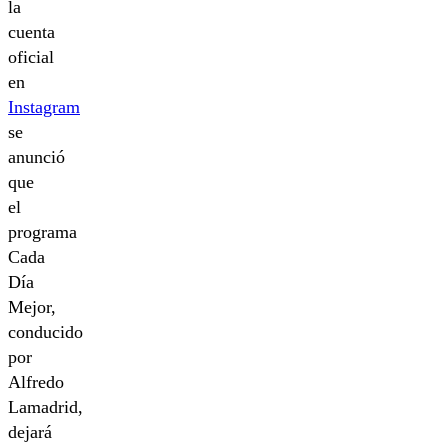
la
cuenta
oficial
en
Instagram
se
anunció
que
el
programa
Cada
Día
Mejor,
conducido
por
Alfredo
Lamadrid,
dejará