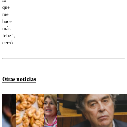
lo
que
me
hace
más
feliz”,
cerró.
Otras noticias