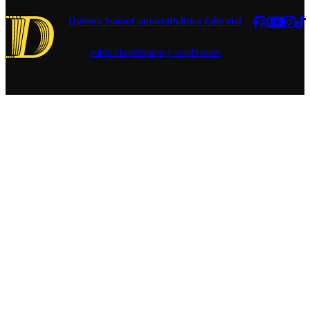
número
entregado en
Quiénes Somos
Contacto
Política Editorial
cadena
nacional.
publicidad
términos y condiciones