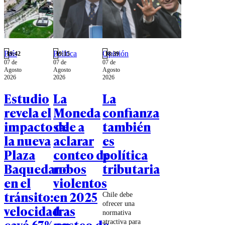
País
Política
Opinión
19:42
19:15
18:39
07 de
07 de
07 de
Agosto
Agosto
Agosto
2026
2026
2026
Estudio
La
La
revela el
Moneda
confianza
impacto de
sale a
también
la nueva
aclarar
es
Plaza
conteo de
política
Baquedano
robos
tributaria
en el
violentos
tránsito:
en 2025
Chile debe
ofrecer una
velocidad
tras
normativa
cayó 67% en
posteo de
atractiva para