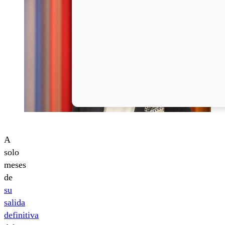
A
solo
meses
de
su
salida
definitiva