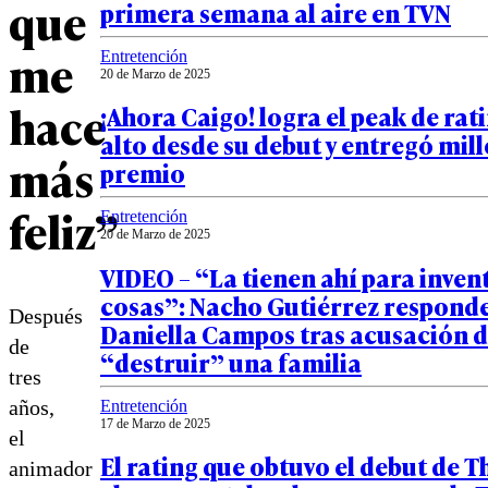
que
primera semana al aire en TVN
me
Entretención
20 de Marzo de 2025
hace
¡Ahora Caigo! logra el peak de rat
alto desde su debut y entregó mil
más
premio
feliz”
Entretención
20 de Marzo de 2025
VIDEO – “La tienen ahí para inven
cosas”: Nacho Gutiérrez responde
Después
Daniella Campos tras acusación 
de
“destruir” una familia
tres
años,
Entretención
17 de Marzo de 2025
el
El rating que obtuvo el debut de T
animador