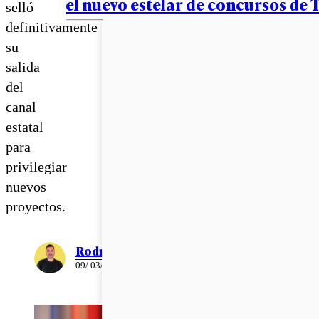
el nuevo estelar de concursos de 
selló
definitivamente
su
salida
del
canal
estatal
para
privilegiar
nuevos
proyectos.
Rodrigo León
09/ 03/ 2021