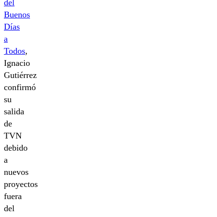
del
Buenos
Días
a
Todos
,
Ignacio
Gutiérrez
confirmó
su
salida
de
TVN
debido
a
nuevos
proyectos
fuera
del