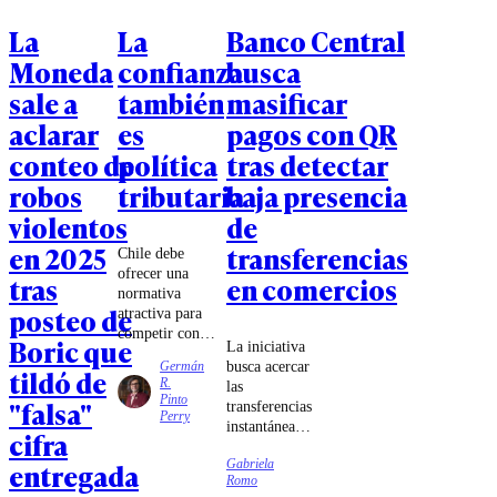
La
La
Banco Central
Moneda
confianza
busca
sale a
también
masificar
aclarar
es
pagos con QR
conteo de
política
tras detectar
robos
tributaria
baja presencia
violentos
de
en 2025
transferencias
Chile debe
ofrecer una
tras
en comercios
normativa
posteo de
atractiva para
competir con
Boric que
La iniciativa
los mecanismos
busca acercar
Germán
tildó de
de estabilidad e
R.
las
invariabilidad
Pinto
"falsa"
transferencias
existentes en
Perry
instantáneas
Perú y
cifra
al comercio
Argentina,
Gabriela
entregada
cotidiano y
especialmente
Romo
reducir la
cuando el