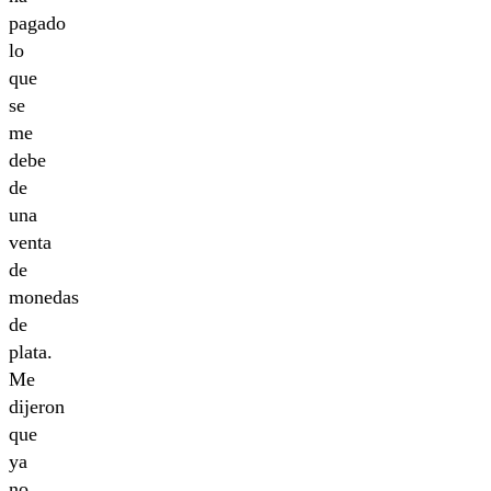
pagado
lo
que
se
me
debe
de
una
venta
de
monedas
de
plata.
Me
dijeron
que
ya
no