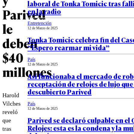
laboral de Tonka Tomicic tras fal
Parived
en la radio
le
Entretención
12 de Marzo de 2025
deben
Tonka Tomicic celebra fin del Cas
“Espero rearmar mi vida”
$40
País
12 de Marzo de 2025
millones
Así funcionaba el mercado de rob
receptación de relojes de lujo que 
descubierto Parived
Harold
Vilches
País
12 de Marzo de 2025
reveló
Parived se declaró culpable en el
que
Relojes: esta es la condena y la mu
tras