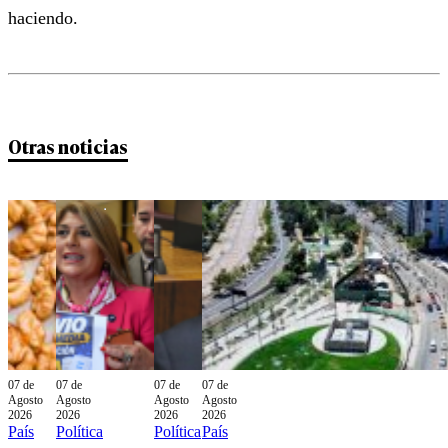
haciendo.
Otras noticias
07 de
07 de
07 de
07 de
Agosto
Agosto
Agosto
Agosto
2026
2026
2026
2026
País
Política
Política
País