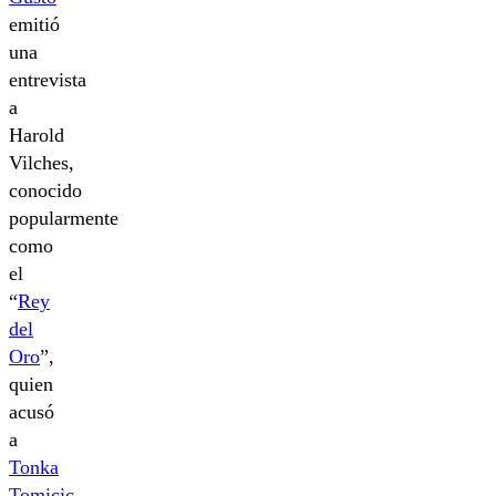
emitió
una
entrevista
a
Harold
Vilches,
conocido
popularmente
como
el
“
Rey
del
Oro
”,
quien
acusó
a
Tonka
Tomicic