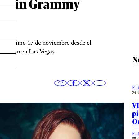
 Latin Grammy
el próximo 17 de noviembre desde el
 Casino en Las Vegas.
N
Ent
24 d
V
pi
O
Ent
08 d