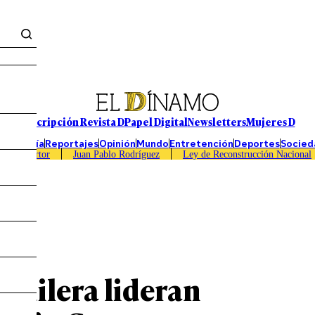
Suscripción Revista D
Papel Digital
Newsletters
Mujeres D
Economía
Reportajes
Opinión
Mundo
Entretención
Deportes
Socied
Caso Sartor
Juan Pablo Rodríguez
Ley de Reconstrucción Nacional
guilera lideran