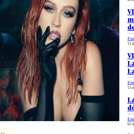
V
ma
d
Ent
15 d
V
L
L
Ent
13 d
L
d
Ent
05 d