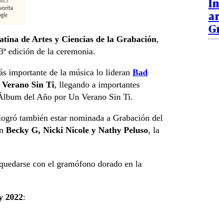
In
ar
G
tina de Artes y Ciencias de la Grabación
,
3ª edición de la ceremonia.
ás importante de la música lo lideran
Bad
 Verano Sin Ti
, llegando a importantes
Álbum del Año por Un Verano Sin Ti.
 logró también estar nominada a Grabación del
on
Becky G, Nicki Nicole y Nathy Peluso
, la
 quedarse con el gramófono dorado en la
y 2022
: