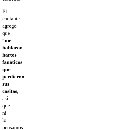
El
cantante
agregó
que
“
me
hablaron
hartos
fanáticos
que
perdieron
sus
casitas
,
así
que
ni
lo
pensamos