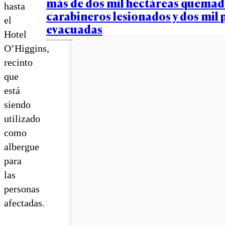
más de dos mil hectáreas quemad
hasta
carabineros lesionados y dos mil
el
evacuadas
Hotel
O’Higgins,
recinto
que
está
siendo
utilizado
como
albergue
para
las
personas
afectadas.