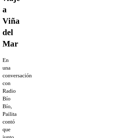
a
Viña
del
Mar
En
una
conversación
con
Radio
Bío
Bío,
Pailita
contó
que
junto