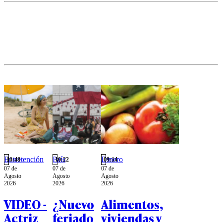
durante
estratégico
impactos
las
diseñado para
económicos o
próximas
potenciar la
de
horas.
conexión entre
tramitación
medianas,
legal.
grandes
empresas y
corporaciones
de la región.
Entretención
País
Dinero
10:48
10:22
09:14
07 de
07 de
07 de
Agosto
Agosto
Agosto
2026
2026
2026
VIDEO -
¿Nuevo
Alimentos,
Actriz
feriado
viviendas y