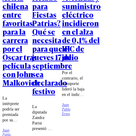
chilena
para
suministro
entre
Fiestas
eléctrico
favoritas
Patrias?
incidieron
para la
Qué se
en el alza
carrera
necesita
de 0,1% del
por el
para que el
IPC de
Oscar tras
jueves 17 de
julio
película
septiembre
con John
sea
Por el
contrario, el
Malkovich
declarado
transporte
festivo
lideró la baja
en el índice
La
debido a los
intérprete
Juan
descensos en
La
podría ser
Pablo
los precios de
diputada
Ernst
premiada
los
Zandra
por su
combustibles.
Parisi
desempeño
presentó un
Juan
en la cinta
proyecto
Pablo