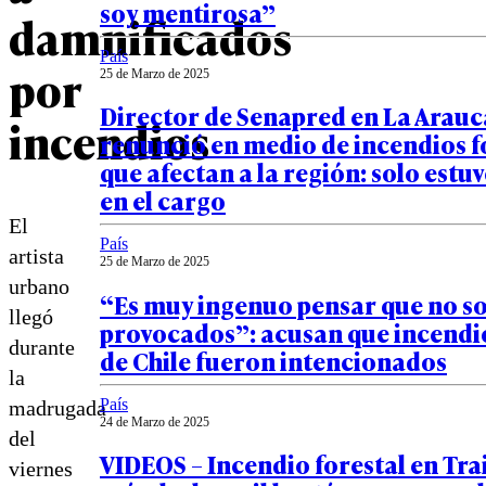
soy mentirosa”
damnificados
País
por
25 de Marzo de 2025
Director de Senapred en La Arau
incendios
renunció en medio de incendios f
que afectan a la región: solo estuv
en el cargo
El
País
artista
25 de Marzo de 2025
urbano
“Es muy ingenuo pensar que no s
llegó
provocados”: acusan que incendio
durante
de Chile fueron intencionados
la
País
madrugada
24 de Marzo de 2025
del
VIDEOS – Incendio forestal en Tra
viernes