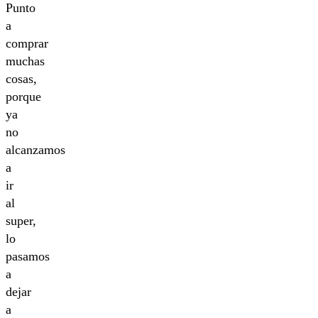
Punto
a
comprar
muchas
cosas,
porque
ya
no
alcanzamos
a
ir
al
super,
lo
pasamos
a
dejar
a