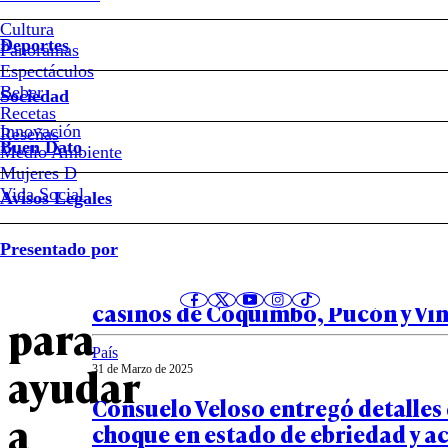
Cultura
Pailita
Deportes
Panoramas
Espectáculos
viajó
Beber
Sociedad
Recetas
a
Innovación
Notas relacionadas
Reseñas
Buen Dato
Medio Ambiente
Mujeres D
Viña
Vida Social
Avisos Legales
del
País
Presentado por
03 de Abril de 2025
Mar
Enjoy solicitó la renuncia a sus p
casinos de Coquimbo, Pucón y Viñ
para
País
ayudar
31 de Marzo de 2025
Consuelo Veloso entregó detalles 
a
choque en estado de ebriedad y ac