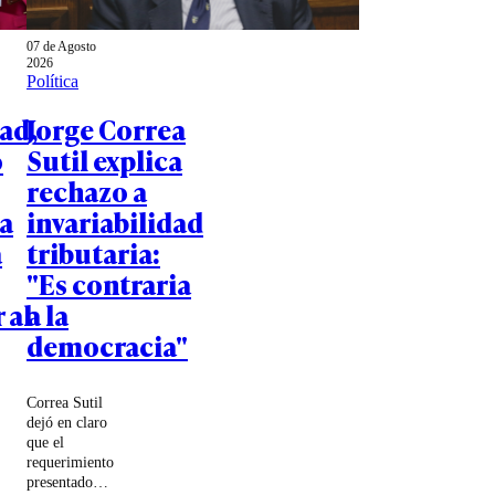
07 de Agosto
2026
Política
ad,
Jorge Correa
o
Sutil explica
rechazo a
a
invariabilidad
a
tributaria:
"Es contraria
 al
a la
democracia"
Correa Sutil
dejó en claro
que el
requerimiento
presentado