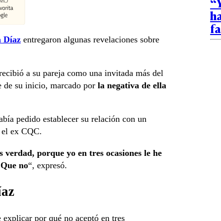
“Y
ha
fa
 Díaz
entregaron algunas revelaciones sobre
ecibió a su pareja como una invitada más del
e de su inicio, marcado por
la negativa de ella
bía pedido establecer su relación con un
r el ex CQC.
s verdad, porque yo en tres ocasiones le he
? Que no
“, expresó.
íaz
e explicar por qué no aceptó en tres