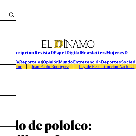
Suscripción Revista D
Papel Digital
Newsletters
Mujeres D
Economía
Reportajes
Opinión
Mundo
Entretención
Deportes
Socied
Caso Sartor
Juan Pablo Rodríguez
Ley de Reconstrucción Nacional
edido de pololeo: