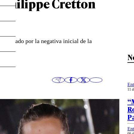
n Philippe Cretton
, marcado por la negativa inicial de la
N
Ent
11 d
“
Ro
P
Ent
08 d