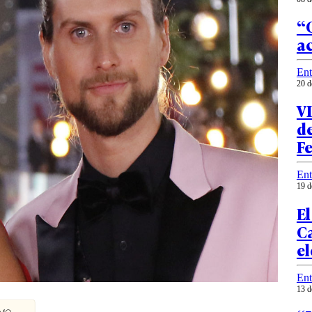
“
a
Ent
20 d
VI
d
Fe
Ent
19 d
El
C
el
Ent
13 d