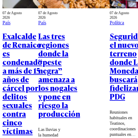
07 de Agosto
07 de Agosto
07 de Agosto
2026
2026
2026
País
País
Política
Exalcalde
Las tres
Segurid
de Renaico
regiones
el nuev
es
donde la
terreno
condenado
“peste
donde L
a más de 15
negra”
Moned
años de
amenaza a
buscará
cárcel por
los nogales
fidelizar
delitos
y pone en
PDG
sexuales
riesgo la
contra
producción
Reuniones
habituales en
cinco
Teatinos,
víctimas
coordinaciones
Las lluvias y
puntuales en
la humedad