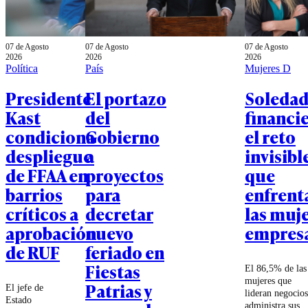
07 de Agosto
07 de Agosto
07 de Agosto
2026
2026
2026
Política
País
Mujeres D
Presidente
El portazo
Soleda
Kast
del
financie
condiciona
Gobierno
el reto
despliegue
a
invisibl
de FFAA en
proyectos
que
barrios
para
enfrent
críticos a
decretar
las muj
aprobación
nuevo
empresa
de RUF
feriado en
Fiestas
El 86,5% de las
mujeres que
Patrias y
El jefe de
lideran negocios
Estado
administra sus