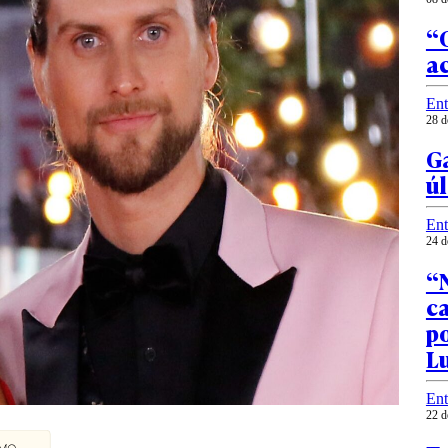
“
a
Ent
28 d
Ga
úl
Ent
24 d
“N
ca
p
L
Ent
22 d