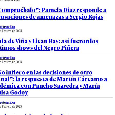
Compruébalo”: Pamela Díaz responde a
cusaciones de amenazas a Sergio Rojas
retención
e Febrero de 2025
la de Viña y Lican Ray: así fueron los
timos shows del Negro Piñera
retención
e Febrero de 2025
o infiero en las decisiones de otro
nal”: la respuesta de Martín Cárcamo a
olémica con Pancho Saavedra y María
uisa Godoy
retención
e Febrero de 2025