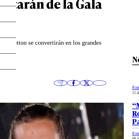
entarán de la Gala
pe Cretton se convertirán en los grandes
N
Ent
11 d
“
Ro
P
Ent
08 d