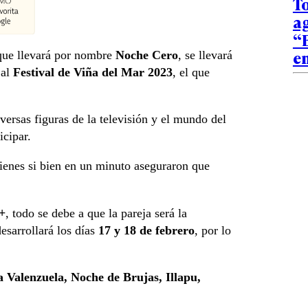
To
ag
“E
e
ue llevará por nombre
Noche Cero
, se llevará
 al
Festival de Viña del Mar 2023
, el que
versas figuras de la televisión y el mundo del
icipar.
uienes si bien en un minuto aseguraron que
.
+
, todo se debe a que la pareja será la
desarrollará los días
17 y 18 de febrero
, por lo
a Valenzuela, Noche de Brujas, Illapu,