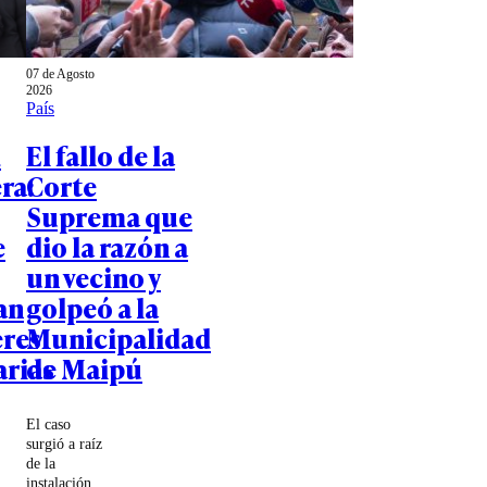
07 de Agosto
2026
País
d
El fallo de la
ra:
Corte
Suprema que
e
dio la razón a
un vecino y
an
golpeó a la
eres
Municipalidad
rias
de Maipú
El caso
surgió a raíz
de la
instalación