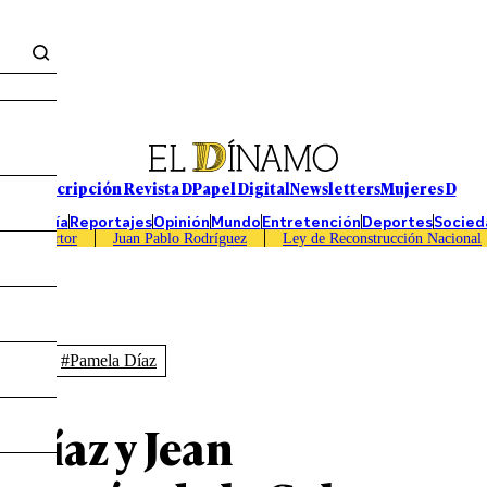
Suscripción Revista D
Papel Digital
Newsletters
Mujeres D
Economía
Reportajes
Opinión
Mundo
Entretención
Deportes
Socied
Caso Sartor
Juan Pablo Rodríguez
Ley de Reconstrucción Nacional
retton
#Pamela Díaz
 Díaz y Jean