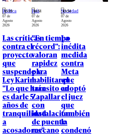
Política
País
Sociedad
15:19
14:51
13:54
07 de
07 de
07 de
Agosto
Agosto
Agosto
2026
2026
2026
Las críticas
"En tiempo
La
contra el
récord":
inédita
proyecto
valoran
medida
que
rapidez
contra
suspende la
para
Meta
Ley Karin:
habilitar el
que
"Lo que hace
tránsito en
adoptó
es darle 5
Zapallar
el juez
años de
con
que
tranquilidad
instalación
también
a
de puente
la
acosadores"
mecano
condenó