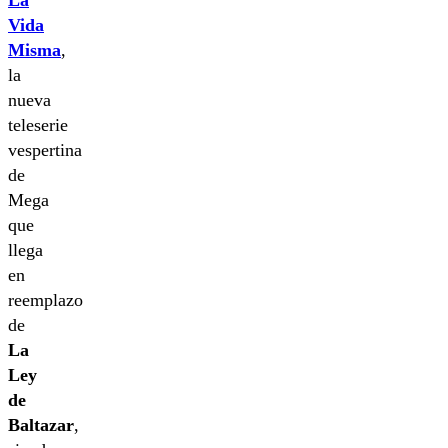
La
Vida
Misma
,
la
nueva
teleserie
vespertina
de
Mega
que
llega
en
reemplazo
de
La
Ley
de
Baltazar
,