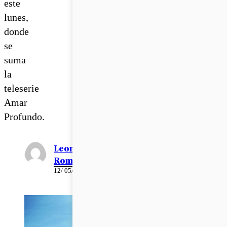
este
lunes,
donde
se
suma
la
teleserie
Amar
Profundo.
Leonardo
Romero
12/ 05/ 2023