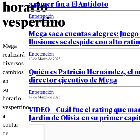
horario
a poner fin a El Antídoto
vespertino
Entretención
19 de Marzo de 2025
Mega saca cuentas alegres: Juego
Ilusiones se despide con alto rati
Mega
realizará
Entretención
18 de Marzo de 2025
diversos
Quién es Patricio Hernández, el 
cambios
director ejecutivo de Mega
en
su
Entretención
horario
17 de Marzo de 2025
vespertino
VIDEO – Cuál fue el rating que ma
a
Jardín de Olivia en su primer capí
contar
de