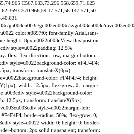
65,74.965 C567.633,73.296 568.659,71.625
,62.369 C570.966,59.17 571,58.147 571,50
6,40.831
03c/gu003eu003c/gu003eu003c/svgu003eu003c/divu003eu00
0022 color:#3897f0; font-family:Arial,sans-
 line-height:18px;u0022u003eView this post on
cdiv style=u0022padding: 12.5%
: flex; flex-direction: row; margin-bottom:
cdiv style=u0022background-color: #F4F4F4;
.5px; transform: translateX(0px)
le=u0022background-color: #F4F4F4; height:
eY(1px); width: 12.5px; flex-grow: 0; margin-
3e u003cdiv style=u0022background-color:
h: 12.5px; transform: translateX(9px)
vu003eu003cdiv style=u0022margin-left:
#F4F4F4; border-radius: 50%; flex-grow: 0;
div style=u0022 width: 0; height: 0; border-
border-bottom: 2px solid transparent; transform: