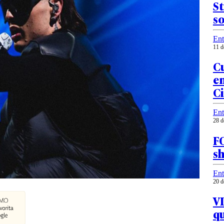
St
so
Ent
11 d
C
en
Ci
Ent
28 d
FO
s
Ent
20 d
VI
qu