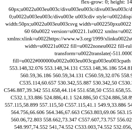
flex-grow: 0; height: 1
60px;u0022u003eu003c/divu003eu003c/divu003eu003c/d
0;u0022u003eu003c/divu003e u003cdiv style=u0022displa
width:50px;u0022u003eu003csvg width=u002250pxu0022
60 60u0022 version=u00221.1u0022 xmlns=u002
xmlns:xlink=u0022https://www.w3.org/1999/xlinku0022u
width=u00221u0022 fill=u0022noneu0022 fill-
transform=u0022translate(-511.000
fill=u0022#000000u0022u003eu003cgu003eu003cpath
553.148,32.076 553.148,34.131 C553.148,36.186 554.8
560.59,36.186 560.59,34.131 C560.59,32.076 558.
C535.114,60.657 530.342,55.887 530.342,50 C530.
C546.887,39.342 551.658,44.114 551.658,50 C551.658,55
C532.1,33.886 524.886,41.1 524.886,50 C524.886,58.8
557.115,58.899 557.115,50 C557.115,41.1 549.9,33.886 
564.756,66.606 564.346,67.663 C563.803,69.06 563.15
560.06,72.803 558.662,73.347 C557.607,73.757 556.02
548.997,74.552 541,74.552 C533.003,74.552 532.056