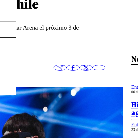
n Chile
 Movistar Arena el próximo 3 de
N
Ent
06 d
Hi
ag
Ent
23 d