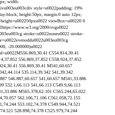
4px; width:
ivu003eu003cdiv style=u0022padding: 19%
y:block; height:50px; margin:0 auto 12px;
 height=u002250pxu0022 viewBox=u00220 0
2https://www.w3.org/2000/svgu0022
003eu003cg stroke=u0022noneu0022 stroke-
rule=u0022evenoddu0022u003eu003cg
000, -20.000000)u0022
 d=u0022M556.869,30.41 C554.814,30.41
14,37.852 556.869,37.852 C558.924,37.852
924,30.41 556.869,30.41 M541,60.657
342,44.114 535.114,39.342 541,39.342
.887 546.887,60.657 541,60.657 M541,33.886
99 532.1,66.113 541,66.113 C549.9,66.113
541,33.886 M565.378,62.101 C565.244,65.022
4,70.057 562.106,71.106 C561.058,72.155
1,74.244 553.102,74.378 C549.944,74.521
,74.521 528.898,74.378 C525.979,74.244