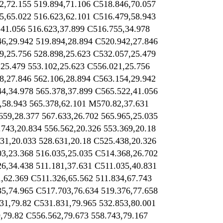
2,72.155 519.894,71.106 C518.846,70.057
5,65.022 516.623,62.101 C516.479,58.943
,41.056 516.623,37.899 C516.755,34.978
46,29.942 519.894,28.894 C520.942,27.846
9,25.756 528.898,25.623 C532.057,25.479
,25.479 553.102,25.623 C556.021,25.756
8,27.846 562.106,28.894 C563.154,29.942
44,34.978 565.378,37.899 C565.522,41.056
,58.943 565.378,62.101 M570.82,37.631
659,28.377 567.633,26.702 565.965,25.035
743,20.834 556.562,20.326 553.369,20.18
31,20.033 528.631,20.18 C525.438,20.326
03,23.368 516.035,25.035 C514.368,26.702
26,34.438 511.181,37.631 C511.035,40.831
1,62.369 C511.326,65.562 511.834,67.743
35,74.965 C517.703,76.634 519.376,77.658
31,79.82 C531.831,79.965 532.853,80.001
,79.82 C556.562,79.673 558.743,79.167