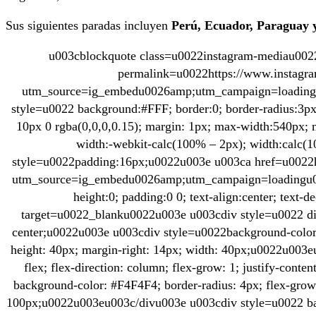
Sus siguientes paradas incluyen
Perú, Ecuador, Paraguay 
u003cblockquote class=u0022instagram-mediau0022 
permalink=u0022https://www.instag
utm_source=ig_embedu0026amp;utm_campaign=loadingu
style=u0022 background:#FFF; border:0; border-radius:3px
10px 0 rgba(0,0,0,0.15); margin: 1px; max-width:540px;
width:-webkit-calc(100% – 2px); width:calc
style=u0022padding:16px;u0022u003e u003ca href=u0022
utm_source=ig_embedu0026amp;utm_campaign=loadingu00
height:0; padding:0 0; text-align:center; text
target=u0022_blanku0022u003e u003cdiv style=u0022 displ
center;u0022u003e u003cdiv style=u0022background-color:
height: 40px; margin-right: 14px; width: 40px;u0022u003
flex; flex-direction: column; flex-grow: 1; justify-cont
background-color: #F4F4F4; border-radius: 4px; flex-grow:
100px;u0022u003eu003c/divu003e u003cdiv style=u0022 bac