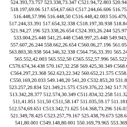
524.393,73.757 523.338,73.347 C521.94,72.803 520.94
518.197,69.06 517.654,67.663 C517.244,66.606 516.75
516.448,57.996 516.448,50 C516.448,42.003 516.479
517.244,33.391 517.654,32.338 C518.197,30.938 518.8
521.94,27.196 523.338,26.654 C524.393,26.244 525.97
533.004,25.448 541,25.448 C548.997,25.448 549.943
557.607,26.244 558.662,26.654 C560.06,27.196 561.05
563.803,30.938 564.346,32.338 C564.756,33.391 565.2
565.552,42.003 565.552,50 C565.552,57.996 565.522
C570.674,34.438 570.167,32.258 569.425,30.349 C568.
C564.297,23.368 562.623,22.342 560.652,21.575 C558.
C550.169,20.033 549.148,20 541,20 C532.853,20 531.8
523.257,20.834 521.349,21.575 C519.376,22.342 517.7
513.342,28.377 512.574,30.349 C511.834,32.258 511.3
511,41.851 511,50 C511,58.147 511.035,59.17 511.18
512.574,69.651 C513.342,71.625 514.368,73.296 516.0
521.349,78.425 C523.257,79.167 525.438,79.673 528.6
541,80.001 C549.148,80.001 550.169,79.965 553.369