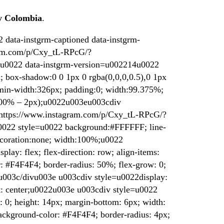
y Colombia
.
data-instgrm-captioned data-instgrm-
ram.com/p/Cxy_tL-RPcG/?
0022 data-instgrm-version=u002214u0022
; box-shadow:0 0 1px 0 rgba(0,0,0,0.5),0 1px
 min-width:326px; padding:0; width:99.375%;
(100% – 2px);u0022u003eu003cdiv
https://www.instagram.com/p/Cxy_tL-RPcG/?
22 style=u0022 background:#FFFFFF; line-
-decoration:none; width:100%;u0022
ay: flex; flex-direction: row; align-items:
 #F4F4F4; border-radius: 50%; flex-grow: 0;
eu003c/divu003e u003cdiv style=u0022display:
ent: center;u0022u003e u003cdiv style=u0022
 0; height: 14px; margin-bottom: 6px; width:
kground-color: #F4F4F4; border-radius: 4px;