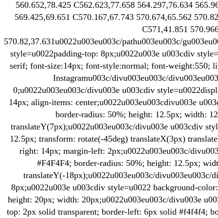
560.652,78.425 C562.623,77.658 564.297,76.634 565.9
569.425,69.651 C570.167,67.743 570.674,65.562 570.82
C571,41.851 570.96
570.82,37.631u0022u003eu003c/pathu003eu003c/gu003eu0
style=u0022padding-top: 8px;u0022u003e u003cdiv style=u
serif; font-size:14px; font-style:normal; font-weight:550;
Instagramu003c/divu003eu003c/divu003eu003
0;u0022u003eu003c/divu003e u003cdiv style=u0022display
14px; align-items: center;u0022u003eu003cdivu003e u003
border-radius: 50%; height: 12.5px; width: 12
translateY(7px);u0022u003eu003c/divu003e u003cdiv sty
12.5px; transform: rotate(-45deg) translateX(3px) translat
right: 14px; margin-left: 2px;u0022u003eu003c/divu00
#F4F4F4; border-radius: 50%; height: 12.5px; widt
translateY(-18px);u0022u003eu003c/divu003eu003c/di
8px;u0022u003e u003cdiv style=u0022 background-color: 
height: 20px; width: 20px;u0022u003eu003c/divu003e u003c
top: 2px solid transparent; border-left: 6px solid #f4f4f4; 