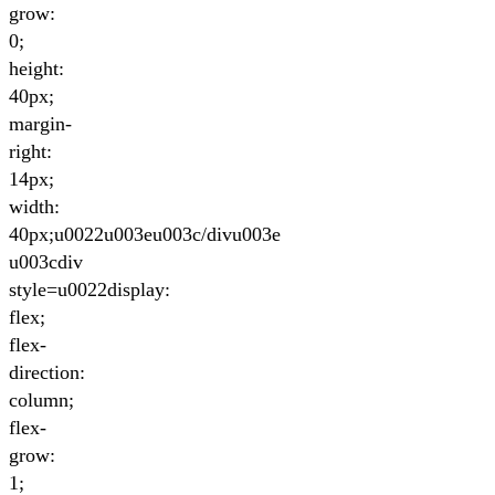
grow:
0;
height:
40px;
margin-
right:
14px;
width:
40px;u0022u003eu003c/divu003e
u003cdiv
style=u0022display:
flex;
flex-
direction:
column;
flex-
grow:
1;