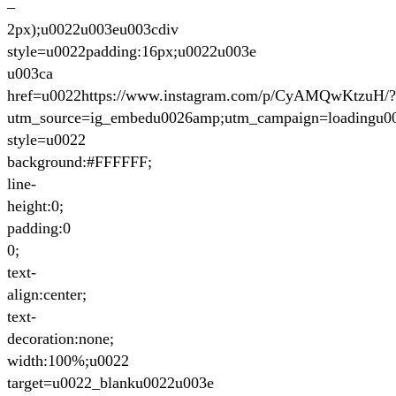
–
2px);u0022u003eu003cdiv
style=u0022padding:16px;u0022u003e
u003ca
href=u0022https://www.instagram.com/p/CyAMQwKtzuH/?
utm_source=ig_embedu0026amp;utm_campaign=loadingu0
style=u0022
background:#FFFFFF;
line-
height:0;
padding:0
0;
text-
align:center;
text-
decoration:none;
width:100%;u0022
target=u0022_blanku0022u003e