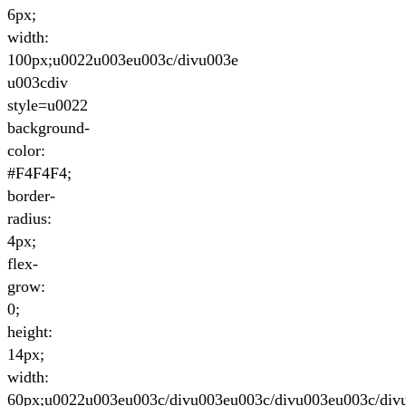
6px;
width:
100px;u0022u003eu003c/divu003e
u003cdiv
style=u0022
background-
color:
#F4F4F4;
border-
radius:
4px;
flex-
grow:
0;
height:
14px;
width:
60px;u0022u003eu003c/divu003eu003c/divu003eu003c/div