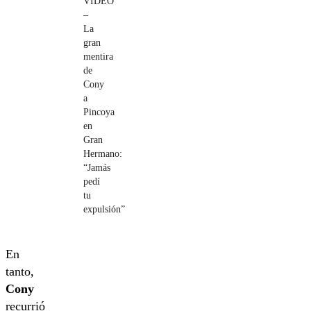
VIDEO
–
La
gran
mentira
de
Cony
a
Pincoya
en
Gran
Hermano:
“Jamás
pedí
tu
expulsión”
En
tanto,
Cony
recurrió