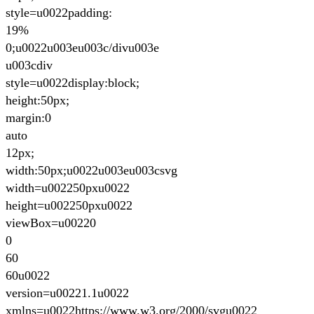
style=u0022padding:
19%
0;u0022u003eu003c/divu003e
u003cdiv
style=u0022display:block;
height:50px;
margin:0
auto
12px;
width:50px;u0022u003eu003csvg
width=u002250pxu0022
height=u002250pxu0022
viewBox=u00220
0
60
60u0022
version=u00221.1u0022
xmlns=u0022https://www.w3.org/2000/svgu0022