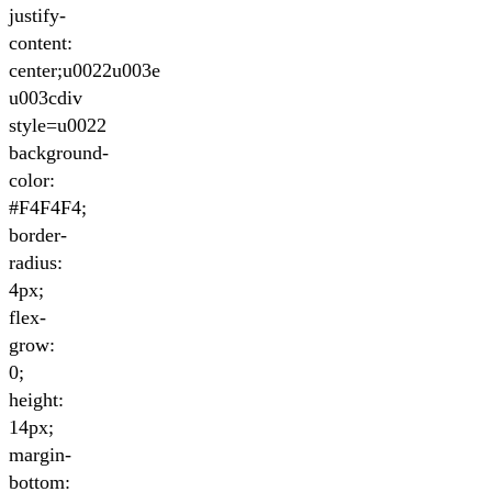
justify-
content:
center;u0022u003e
u003cdiv
style=u0022
background-
color:
#F4F4F4;
border-
radius:
4px;
flex-
grow:
0;
height:
14px;
margin-
bottom: