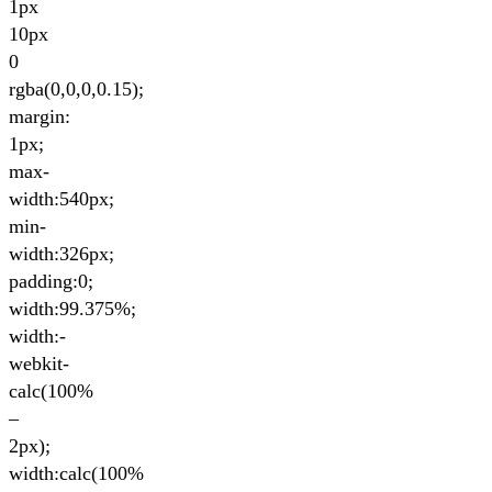
1px
10px
0
rgba(0,0,0,0.15);
margin:
1px;
max-
width:540px;
min-
width:326px;
padding:0;
width:99.375%;
width:-
webkit-
calc(100%
–
2px);
width:calc(100%