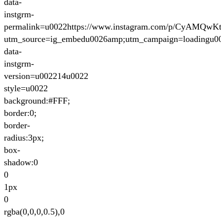
data-
instgrm-
permalink=u0022https://www.instagram.com/p/CyAMQwK
utm_source=ig_embedu0026amp;utm_campaign=loadingu0
data-
instgrm-
version=u002214u0022
style=u0022
background:#FFF;
border:0;
border-
radius:3px;
box-
shadow:0
0
1px
0
rgba(0,0,0,0.5),0