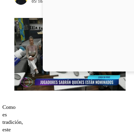
05/ 10/ 2023
Como
es
tradición,
este