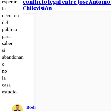
conflicto legal entre José Antoni
esperar
Chilevisión
la
decisión
del
público
para
saber
si
abandonan
o
no
la
casa
estudio.
Rodrigo León