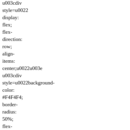
u003cdiv
style=u0022
display:
flex;
flex-
direction:
row;
align-
items:
center;u0022u003e
u003cdiv
style=u0022background-
color:
#F4F4F4;
border-
radius:
50%;
flex-