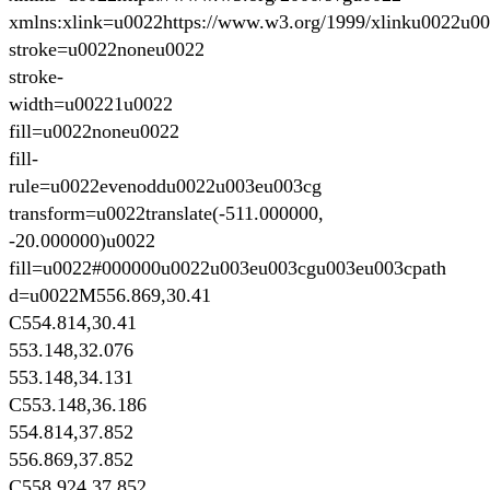
xmlns:xlink=u0022https://www.w3.org/1999/xlinku0022u0
stroke=u0022noneu0022
stroke-
width=u00221u0022
fill=u0022noneu0022
fill-
rule=u0022evenoddu0022u003eu003cg
transform=u0022translate(-511.000000,
-20.000000)u0022
fill=u0022#000000u0022u003eu003cgu003eu003cpath
d=u0022M556.869,30.41
C554.814,30.41
553.148,32.076
553.148,34.131
C553.148,36.186
554.814,37.852
556.869,37.852
C558.924,37.852