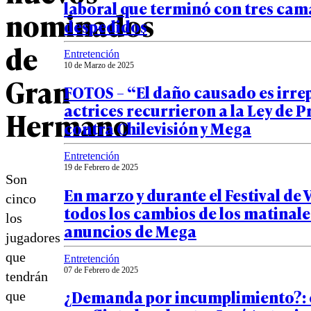
laboral que terminó con tres ca
nominados
despedidos
de
Entretención
10 de Marzo de 2025
Gran
FOTOS – “El daño causado es irre
actrices recurrieron a la Ley de 
Hermano
contra Chilevisión y Mega
Entretención
19 de Febrero de 2025
Son
En marzo y durante el Festival de 
cinco
todos los cambios de los matinales
los
anuncios de Mega
jugadores
que
Entretención
07 de Febrero de 2025
tendrán
¿Demanda por incumplimiento?: e
que