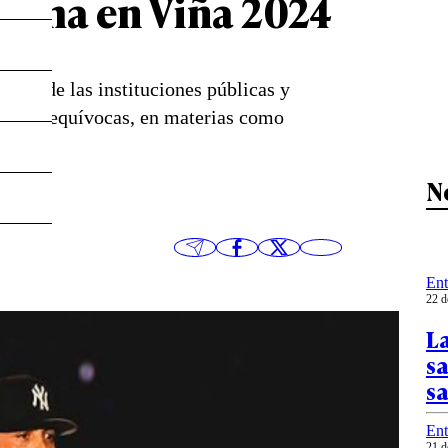
luma en Viña 2024
como de las instituciones públicas y
ñales inequívocas, en materias como
ó.
N
Ent
22 d
La
sa
sa
Ent
21 d