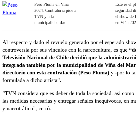
Peso Pluma en Viña
Este es el p
2024: Contraloría pide a
seguridad d
TVN y a la
el show de
municipalidad dar
en Viña 20
detalles de su
contratación
Al respecto y dado el revuelo generado por el esperado sho
controversia por sus vínculos con la narcocultura, es que
“d
Televisión Nacional de Chile decidió que la administrac
integrada también por la municipalidad de Viña del Ma
directorio con esta contratación (Peso Pluma)
y -por lo t
formulada a dicho artista”.
“TVN considera que es deber de toda la sociedad, así como d
las medidas necesarias y entregar señales inequívocas, en 
y narcotráfico”, cerró.