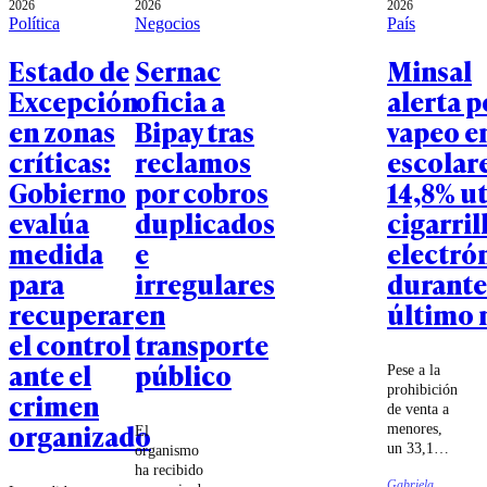
2026
2026
2026
Política
Negocios
País
Estado de
Sernac
Minsal
Excepción
oficia a
alerta p
en zonas
Bipay tras
vapeo e
críticas:
reclamos
escolare
Gobierno
por cobros
14,8% ut
evalúa
duplicados
cigarril
medida
e
electró
para
irregulares
durante
recuperar
en
último 
el control
transporte
ante el
público
Pese a la
prohibición
crimen
de venta a
organizado
menores,
El
un 33,1%
organismo
aseguró
ha recibido
Gabriela
haber