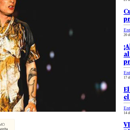
Cu
p
Ent
20 d
¡A
al
p
Ent
17 d
El
el
Ent
14 d
VI