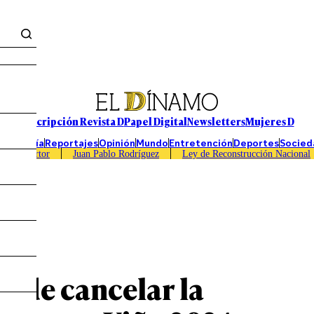
Suscripción Revista D
Papel Digital
Newsletters
Mujeres D
Economía
Reportajes
Opinión
Mundo
Entretención
Deportes
Socied
Caso Sartor
Juan Pablo Rodríguez
Ley de Reconstrucción Nacional
pide cancelar la