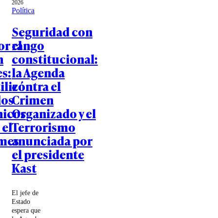
2026
Política
Seguridad con
or el
rango
n
constitucional:
s:
la Agenda
ilizó
contra el
los
Crimen
nicos
Organizado y el
 el
Terrorismo
mes
anunciada por
el presidente
Kast
El jefe de
Estado
espera que