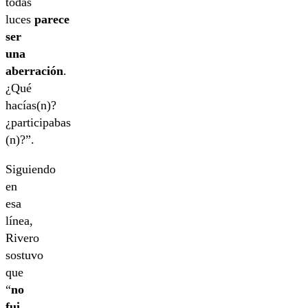
todas
luces
parece
ser
una
aberración
.
¿Qué
hacías(n)?
¿participabas
(n)?”.
Siguiendo
en
esa
línea,
Rivero
sostuvo
que
“
no
fui