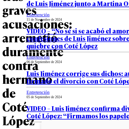
de Luis Jiménez junto a Martina 
graves
Entretención
acusaciones:
11 de Noviembre de 2024
VIDEO – “No sé si se acabó el amor
arremetió
confesiones de Luis Jiménez sobre
quiebre con Coté López
duramente
Entretención
contra
06 de Septiembre de 2024
Luis Jiménez corrige sus dichos: 
hermano
firmado el divorcio con Coté Lóp
de
Entretención
05 de Septiembre de 2024
Coté
VIDEO – Luis Jiménez confirma di
Coté López: “Firmamos los papel
López