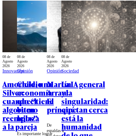
08 de
08 de
08 de
08 de
Agosto
Agosto
Agosto
Agosto
2026
2026
2026
2026
Innovación
Opinión
Opinión
Sociedad
Amoricidio
Chile, una
Martín
La IA general
Silver:
economía
Arrau:
y la
cuando el
que “tiene
El
singularidad:
algoritmo
buen
príncipe
qué tan cerca
reemplaza
lejos”
está la
a la pareja
humanidad
De
espaldas a
de lo que
Es importante lograr
los datos