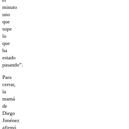
el
minuto
uno
que
supe
lo
que
ha
estado
pasando”.
Para
cerrar,
la
mamá
de
Diego
Jiménez
afirmó