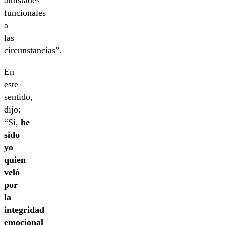
amistades
funcionales
a
las
circunstancias”.
En
este
sentido,
dijo:
“Sí,
he
sido
yo
quien
veló
por
la
integridad
emocional