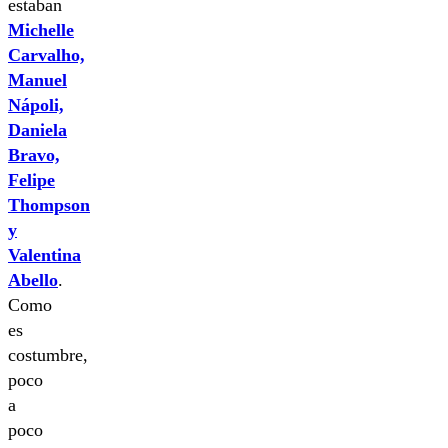
estaban
Michelle
Carvalho,
Manuel
Nápoli,
Daniela
Bravo,
Felipe
Thompson
y
Valentina
Abello
.
Como
es
costumbre,
poco
a
poco