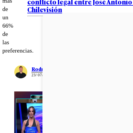
conflicto legal entre José Antoni
más
Chilevisión
de
un
66%
de
las
preferencias.
Rodrigo León
23/ 07/ 2024