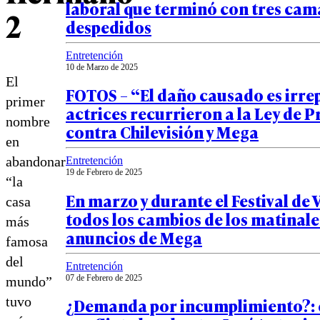
laboral que terminó con tres ca
2
despedidos
Entretención
10 de Marzo de 2025
El
FOTOS – “El daño causado es irre
primer
actrices recurrieron a la Ley de 
nombre
contra Chilevisión y Mega
en
abandonar
Entretención
19 de Febrero de 2025
“la
En marzo y durante el Festival de 
casa
todos los cambios de los matinales
más
anuncios de Mega
famosa
del
Entretención
07 de Febrero de 2025
mundo”
tuvo
¿Demanda por incumplimiento?: e