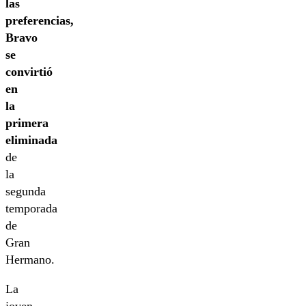
las
preferencias,
Bravo
se
convirtió
en
la
primera
eliminada
de
la
segunda
temporada
de
Gran
Hermano.
La