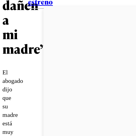
dañen
estreno
a
mi
madre”
El
abogado
dijo
que
su
madre
está
muy