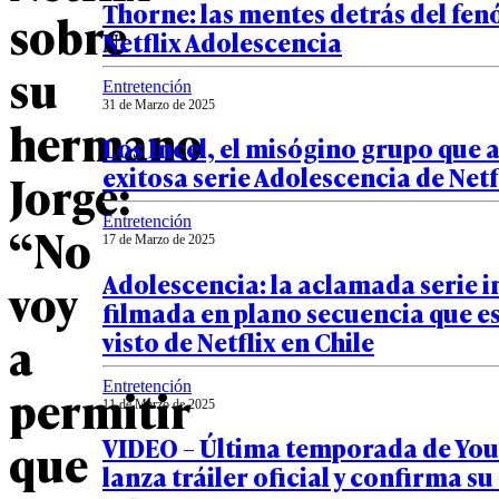
Thorne: las mentes detrás del fe
sobre
Netflix Adolescencia
su
Entretención
31 de Marzo de 2025
hermano
Los Incel, el misógino grupo que 
exitosa serie Adolescencia de Netf
Jorge:
Entretención
“No
17 de Marzo de 2025
Adolescencia: la aclamada serie i
voy
filmada en plano secuencia que es
visto de Netflix en Chile
a
Entretención
permitir
11 de Marzo de 2025
VIDEO – Última temporada de You:
que
lanza tráiler oficial y confirma su