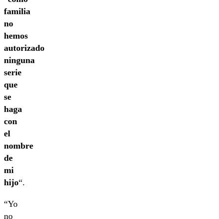
familia
no
hemos
autorizado
ninguna
serie
que
se
haga
con
el
nombre
de
mi
hijo
“.
“Yo
no