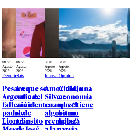
08 de
08 de
08 de
08 de
Agosto
Agosto
Agosto
Agosto
2026
2026
2026
2026
Deportes
País
Innovación
Opinión
Pesar en
Lo que se
Amoricidio
Chile, una
Argentina:
sabe del
Silver:
economía
falleció el
accidente
cuando el
que “tiene
padre de
de
algoritmo
buen
Lionel
tránsito
reemplaza
lejos”
Messi
de José
a la pareja