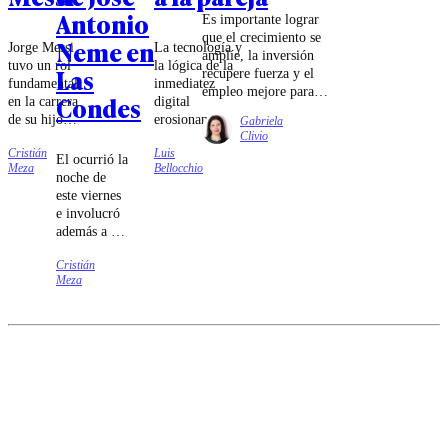
Antonio
Es importante lograr
que el crecimiento se
Neme en
Jorge Messi
La tecnología y
amplíe, la inversión
tuvo un rol
la lógica de la
Las
recupere fuerza y el
fundamental
inmediatez
empleo mejore para
Condes
en la carrera
digital
que la distancia
de su hijo,
erosionan
Gabriela
entre la macroeconomía
llevándolo a
silenciosamente
Clivio
y la realidad cierre.
Cristián
Luis
España para
los vínculos.
El ocurrió la
Meza
Bellocchio
que jugara
Ante la ilusión
noche de
por el
de la
este viernes
Barcelona.
optimización
e involucró
instantánea, la
además a un
presencia real
motociclista.
se convierte en
Cristián
el único
Meza
antídoto para
rescatar la
complicidad y
el afecto en la
madurez de
pareja.