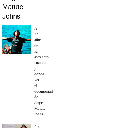
Matute
Johns
A
23
años
de
su
asesinato:
cuándo
y
dónde
ver
el
documental
de
Jorge
Matute
Johns
Sin