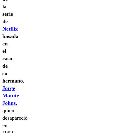
la
serie
de
Netflix
basada
en
el
caso
de
su
hermano,
Jorge
Matute
Johns
,
quien
desapareció
en
1999