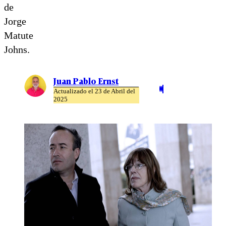
de
Jorge
Matute
Johns.
Juan Pablo Ernst
Actualizado el 23 de Abril del
2025