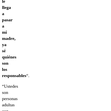
le
llega
a
pasar
a
mi
madre,
ya
sé
quiénes
son
los
responsables
“.
“Ustedes
son
personas
adultas