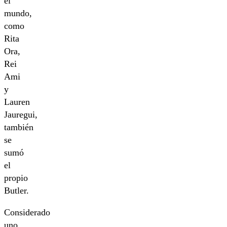
el
mundo,
como
Rita
Ora,
Rei
Ami
y
Lauren
Jauregui,
también
se
sumó
el
propio
Butler.
Considerado
uno