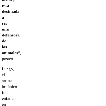
está
destinada
a
ser
una
defensora
de
los
animales
“,
posteó.
Luego,
el
artista
británico
fue
enfático
en