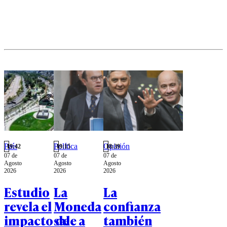
atribuidos
al exjefe
comunal.
País
Política
Opinión
19:42
19:15
18:39
07 de
07 de
07 de
Agosto
Agosto
Agosto
2026
2026
2026
Estudio
La
La
revela el
Moneda
confianza
impacto de
sale a
también