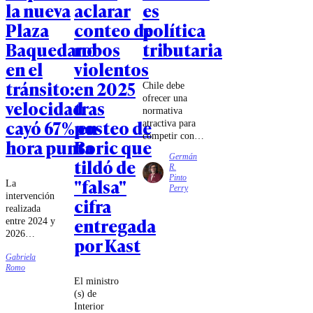
la nueva
aclarar
es
Plaza
conteo de
política
Baquedano
robos
tributaria
en el
violentos
tránsito:
en 2025
Chile debe
ofrecer una
velocidad
tras
normativa
cayó 67% en
posteo de
atractiva para
competir con
hora punta
Boric que
los mecanismos
Germán
tildó de
de estabilidad e
R.
invariabilidad
Pinto
"falsa"
La
existentes en
Perry
intervención
Perú y
cifra
realizada
Argentina,
entregada
entre 2024 y
especialmente
2026
cuando el
por Kast
modificó el
gobierno
Gabriela
tradicional
trasandino ha
Romo
diseño del
promovido un
El ministro
sector,
conjunto de
(s) de
eliminando
disposiciones
Interior
la rotonda e
particularmente