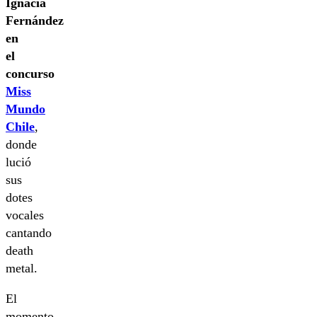
Ignacia
Fernández
en
el
concurso
Miss
Mundo
Chile
,
donde
lució
sus
dotes
vocales
cantando
death
metal.
El
momento,