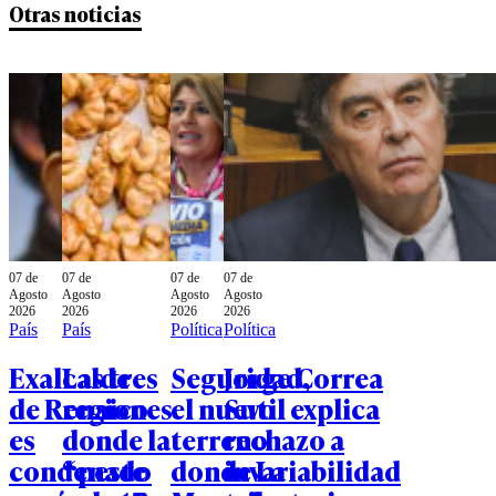
Otras noticias
07 de
07 de
07 de
07 de
Agosto
Agosto
Agosto
Agosto
2026
2026
2026
2026
País
País
Política
Política
Exalcalde
Las tres
Seguridad,
Jorge Correa
de Renaico
regiones
el nuevo
Sutil explica
es
donde la
terreno
rechazo a
condenado
“peste
donde La
invariabilidad