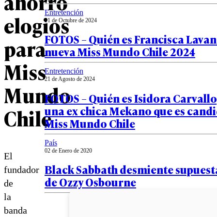
ahorró
Entretención
elogios
21 de Octubre de 2024
FOTOS – Quién es Francisca Lavan
para
nueva Miss Mundo Chile 2024
Miss
Entretención
21 de Agosto de 2024
Mundo
FOTOS – Quién es Isidora Carvallo,
una ex chica Mekano que es candi
Chile
Miss Mundo Chile
País
02 de Enero de 2020
El
Black Sabbath desmiente supuest
fundador
de Ozzy Osbourne
de
la
banda