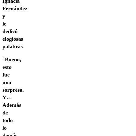
Ignacia
Fernández
y
le
dedicó
elogiosas
palabras
.
“
Bueno,
esto
fue
una
sorpresa.
Y…
Además
de
todo
lo
demás,