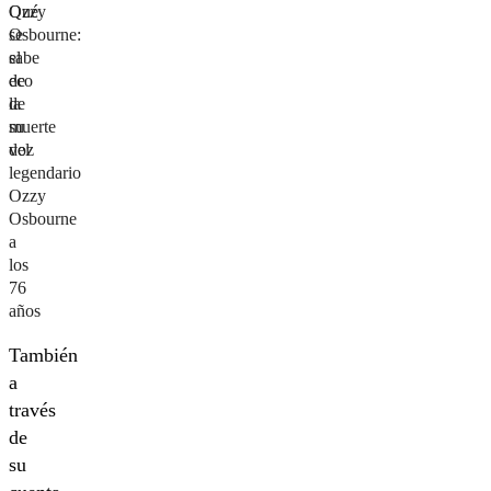
Ozzy
Qué
Osbourne:
se
el
sabe
eco
de
de
la
su
muerte
voz
del
legendario
Ozzy
Osbourne
a
los
76
años
También
a
través
de
su