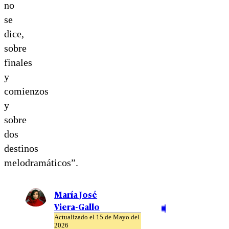
no
se
dice,
sobre
finales
y
comienzos
y
sobre
dos
destinos
melodramáticos”.
María José
Viera-Gallo
Actualizado el 15 de Mayo del
2026