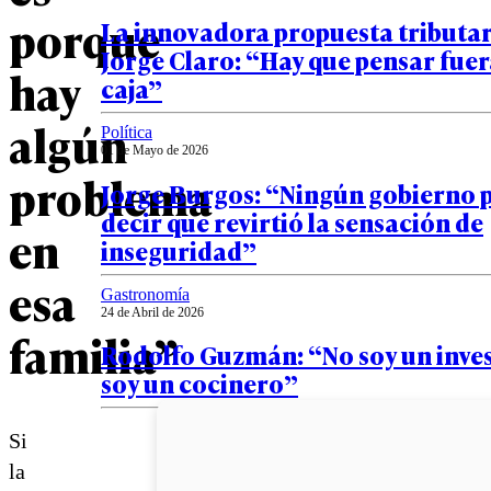
porque
La innovadora propuesta tributar
Jorge Claro: “Hay que pensar fuer
hay
caja”
algún
Política
01 de Mayo de 2026
problema
Jorge Burgos: “Ningún gobierno 
decir que revirtió la sensación de
en
inseguridad”
esa
Gastronomía
24 de Abril de 2026
familia”
Rodolfo Guzmán: “No soy un inve
soy un cocinero”
Si
la