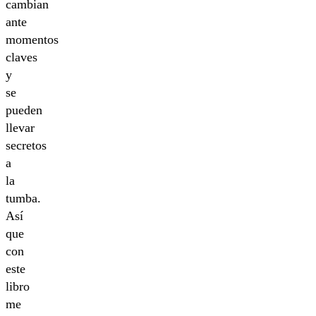
cambian
ante
momentos
claves
y
se
pueden
llevar
secretos
a
la
tumba.
Así
que
con
este
libro
me