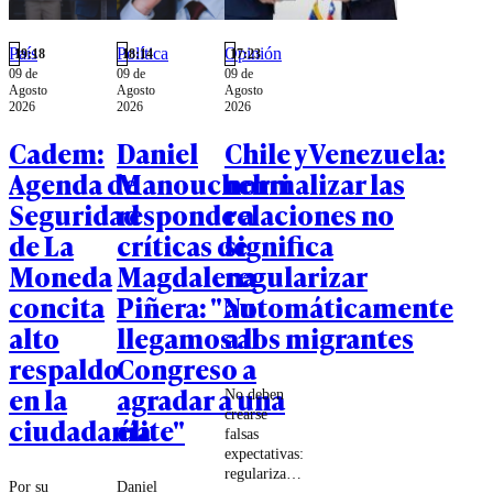
País
Política
Opinión
19:18
18:14
17:23
09 de
09 de
09 de
Agosto
Agosto
Agosto
2026
2026
2026
Cadem:
Daniel
Chile y Venezuela:
Agenda de
Manouchehri
normalizar las
Seguridad
responde a
relaciones no
de La
críticas de
significa
Moneda
Magdalena
regularizar
concita
Piñera: "No
automáticamente
alto
llegamos al
a los migrantes
respaldo
Congreso a
en la
agradar a una
No deben
crearse
ciudadanía
élite"
falsas
expectativas:
regularizar
Por su
Daniel
la situación