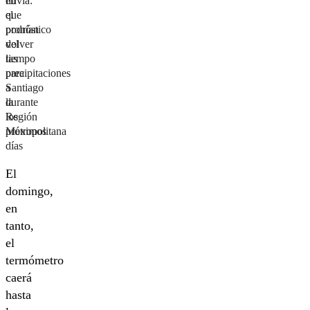
en
lluvia:
que
el
podrían
pronóstico
volver
del
las
tiempo
precipitaciones
para
a
Santiago
la
durante
Región
los
Metropolitana
próximos
días
El
domingo,
en
tanto,
el
termómetro
caerá
hasta