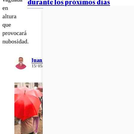
durante los próximos días
en
altura
que
provocará
nubosidad.
Juan Pablo Ernst
15/ 05/ 2026