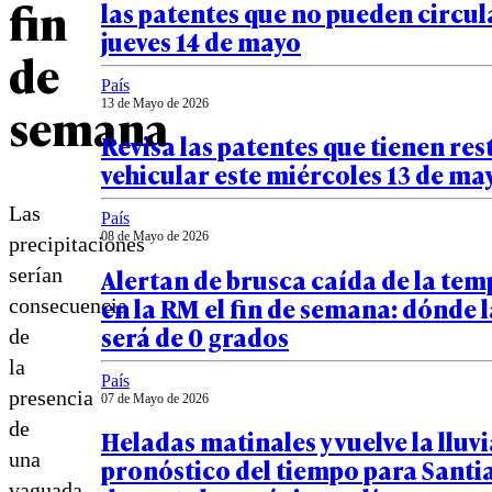
fin
las patentes que no pueden circul
jueves 14 de mayo
de
País
semana
13 de Mayo de 2026
Revisa las patentes que tienen res
vehicular este miércoles 13 de ma
Las
País
08 de Mayo de 2026
precipitaciones
Alertan de brusca caída de la te
serían
en la RM el fin de semana: dónde
consecuencia
será de 0 grados
de
la
País
presencia
07 de Mayo de 2026
de
Heladas matinales y vuelve la lluvia
una
pronóstico del tiempo para Santi
vaguada