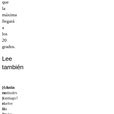
que
la
máxima
llegará
a
los
20
grados.
Lee
también
¿Lluvia
Heladas
en
matinales
Santiago?
y
el
vuelve
día
la