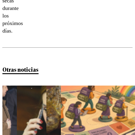
secas
durante
los
próximos
días.
Otras noticias