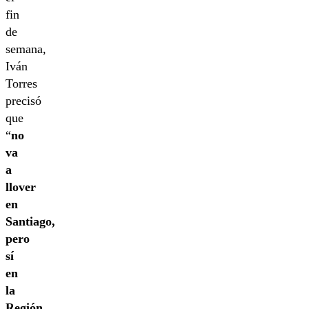
fin
de
semana,
Iván
Torres
precisó
que
“
no
va
a
llover
en
Santiago,
pero
sí
en
la
Región