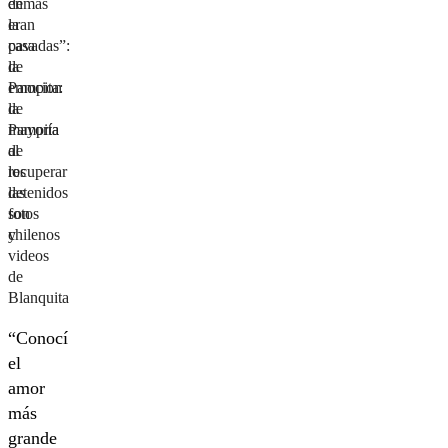
en
demás
la
eran
casa
pavadas”:
de
la
Pampita:
emocion
la
de
mayoría
Pampita
de
al
los
recuperar
detenidos
las
son
fotos
chilenos
y
videos
de
Blanquita
“Conocí
el
amor
más
grande