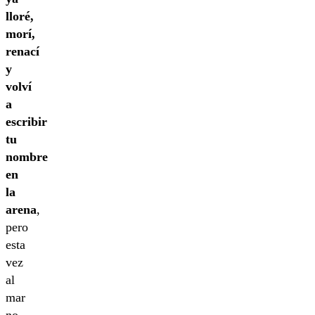
lloré,
morí,
renací
y
volví
a
escribir
tu
nombre
en
la
arena
,
pero
esta
vez
al
mar