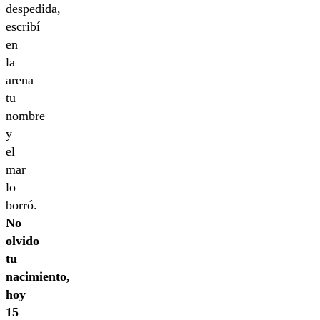
despedida,
escribí
en
la
arena
tu
nombre
y
el
mar
lo
borró.
No
olvido
tu
nacimiento,
hoy
15