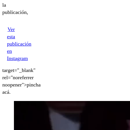
la
publicación,
Ver
esta
publicación
en
Instagram
target="_blank"
rel="noreferrer
noopener">pincha
acá.