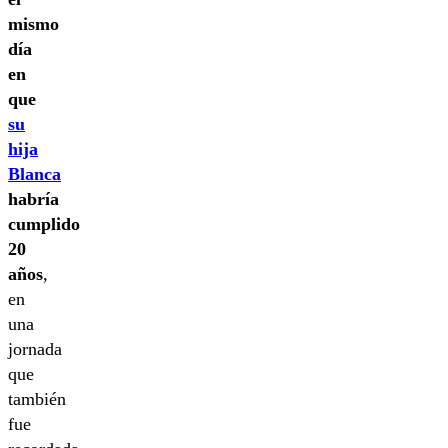
mismo
día
en
que
su
hija
Blanca
habría
cumplido
20
años
,
en
una
jornada
que
también
fue