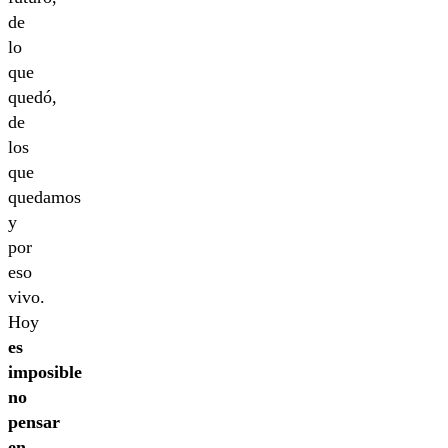
de
lo
que
quedó,
de
los
que
quedamos
y
por
eso
vivo.
Hoy
es
imposible
no
pensar
en