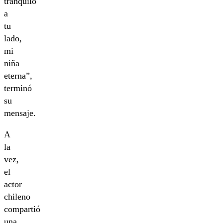
tranquilo
a
tu
lado,
mi
niña
eterna”,
terminó
su
mensaje.
A
la
vez,
el
actor
chileno
compartió
una