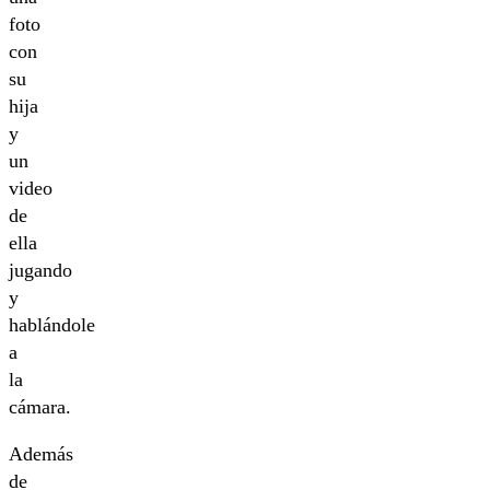
foto
con
su
hija
y
un
video
de
ella
jugando
y
hablándole
a
la
cámara.
Además
de