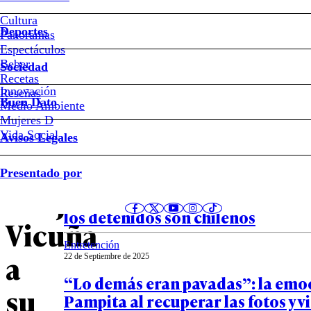
Cultura
VIDEO
Deportes
Panoramas
Espectáculos
–
Beber
Sociedad
Recetas
El
Innovación
Notas relacionadas
Reseñas
Buen Dato
Medio Ambiente
Mujeres D
homenaje
Vida Social
Avisos Legales
de
Entretención
Presentado por
23 de Septiembre de 2025
Benjamín
Robo en la casa de Pampita: la ma
los detenidos son chilenos
Vicuña
Entretención
a
22 de Septiembre de 2025
“Lo demás eran pavadas”: la emo
su
Pampita al recuperar las fotos y v