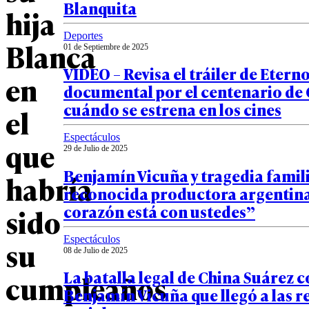
Blanquita
hija
Deportes
Blanca
01 de Septiembre de 2025
VIDEO – Revisa el tráiler de Eterno
en
documental por el centenario de 
cuándo se estrena en los cines
el
Espectáculos
que
29 de Julio de 2025
Benjamín Vicuña y tragedia famil
habría
reconocida productora argentina
corazón está con ustedes”
sido
Espectáculos
su
08 de Julio de 2025
La batalla legal de China Suárez 
cumpleaños
Benjamín Vicuña que llegó a las r