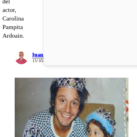
del
actor,
Carolina
Pampita
Ardoain.
Juan Pablo Ernst
15/ 05/ 2026