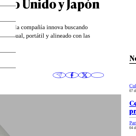
eino Unido y Japón
iablo, la compañía innova buscando
dividual, portátil y alineado con las
N
Cul
07 d
Ce
pr
Pa
04 d