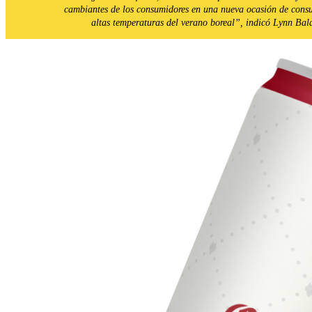
cambiantes de los consumidores en una nueva ocasión de consu
altas temperaturas del verano boreal”, indicó Lynn Bal