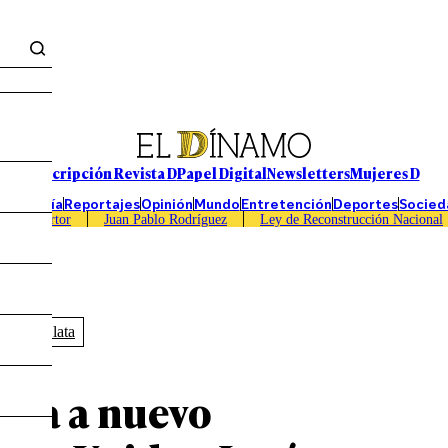
Suscripción Revista D
Papel Digital
Newsletters
Mujeres D
Economía
Reportajes
Opinión
Mundo
Entretención
Deportes
Socied
Caso Sartor
Juan Pablo Rodríguez
Ley de Reconstrucción Nacional
Vino en lata
resa a nuevo