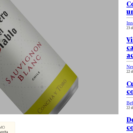
Co
un
Inn
23 d
Vi
ca
a
Ne
22 d
Cu
c
Be
22 d
Do
c