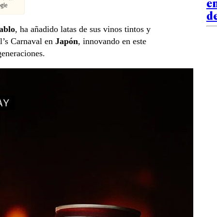
en
de
iablo
, ha añadido latas de sus vinos tintos y
l’s Carnaval en
Japón
, innovando en este
generaciones.