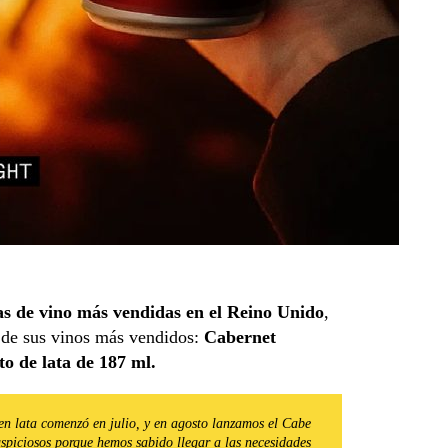
as de vino más vendidas en el Reino Unido
,
s de sus vinos más vendidos:
Cabernet
o de lata de 187 ml.
n lata comenzó en julio, y en agosto lanzamos el Cabe
uspiciosos porque hemos sabido llegar a las necesidades