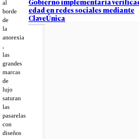
Gobierno implementaría verifica
al
edad en redes sociales mediante
borde
ClaveÚnica
de
la
anorexia
,
las
grandes
marcas
de
lujo
saturan
las
pasarelas
con
diseños