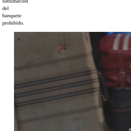
sublimación
del
banquete
prohibido.