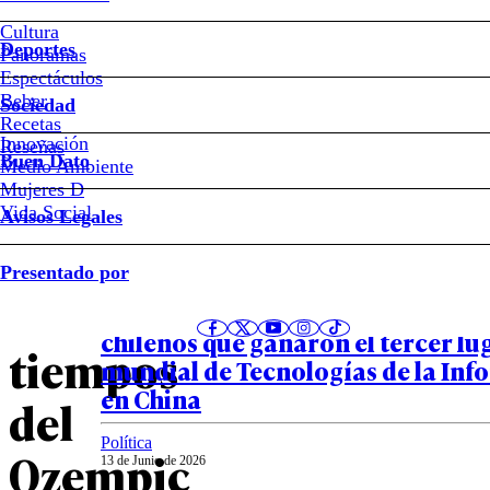
La
Cultura
ironía
Deportes
Panoramas
Espectáculos
del
Beber
Sociedad
Recetas
apetito:
Innovación
Notas relacionadas
Reseñas
Buen Dato
Medio Ambiente
Mujeres D
la
Vida Social
Avisos Legales
moda
País
Presentado por
13 de Junio de 2026
en
Entre más de 220 mil participantes
chilenos que ganaron el tercer lug
tiempos
mundial de Tecnologías de la In
en China
del
Política
Ozempic
13 de Junio de 2026