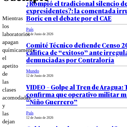
¿Rompió el tradicional silencio de
expresidentes?: la comentada irr
Boric en el debate por el CAE
Mientras
los
País
laboratorios
12 de Junio de 2026
apagan
Comité Técnico defiende Censo 20
químicamente
califica de “exitoso” ante irregu
el
denunciadas por Contraloría
apetito
Mundo
de
12 de Junio de 2026
las
VIDEO – Golpe al Tren de Aragua:
clases
confirma que operativo militar m
acomodadas
“Niño Guerrero”
y
las
País
12 de Junio de 2026
dejan