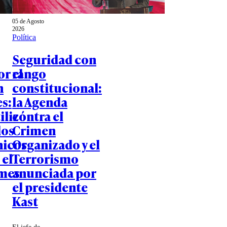
05 de Agosto
2026
Política
Seguridad con
or el
rango
n
constitucional:
s:
la Agenda
ilizó
contra el
los
Crimen
nicos
Organizado y el
 el
Terrorismo
mes
anunciada por
el presidente
Kast
El jefe de