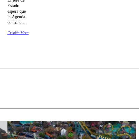
Estado
espera que
la Agenda
contra el
Crimen
Cristián Meza
Organizado
y el
Terrorismo
(ACOT)
sea
despachada
antes de
Navidad.