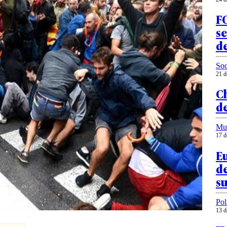
FO
se
de
Soc
21 d
Ch
d
Mu
17 d
Eu
de
s
Pol
13 d