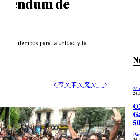
eferéndum de
os son tiempos para la unidad y la
N
Mu
24 d
O
Ga
5
Paí
24 d