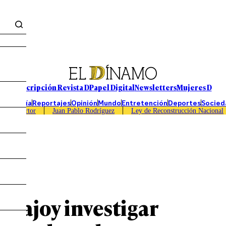
Suscripción Revista D
Papel Digital
Newsletters
Mujeres D
Economía
Reportajes
Opinión
Mundo
Entretención
Deportes
Socied
Caso Sartor
Juan Pablo Rodríguez
Ley de Reconstrucción Nacional
 Rajoy investigar