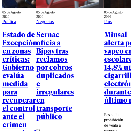
05 de Agosto
05 de Agosto
05 de Agosto
2026
2026
2026
Política
Negocios
País
Estado de
Sernac
Minsal
Excepción
oficia a
alerta p
en zonas
Bipay tras
vapeo e
críticas:
reclamos
escolare
Gobierno
por cobros
14,8% ut
evalúa
duplicados
cigarril
medida
e
electró
para
irregulares
durante
recuperar
en
último 
el control
transporte
ante el
público
Pese a la
prohibición
crimen
de venta a
menores,
El