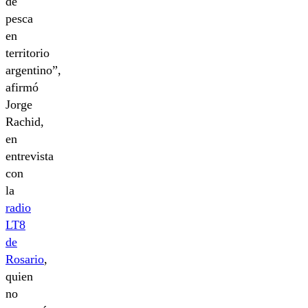
de
pesca
en
territorio
argentino”,
afirmó
Jorge
Rachid,
en
entrevista
con
la
radio
LT8
de
Rosario
,
quien
no