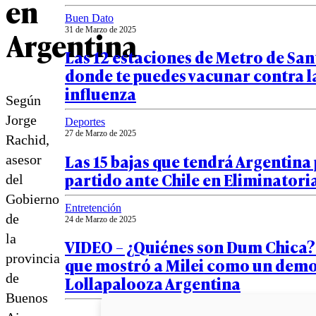
en
Buen Dato
Argentina
31 de Marzo de 2025
Las 12 estaciones de Metro de Sa
donde te puedes vacunar contra l
influenza
Según
Jorge
Deportes
27 de Marzo de 2025
Rachid,
Las 15 bajas que tendrá Argentina 
asesor
partido ante Chile en Eliminatori
del
Gobierno
Entretención
de
24 de Marzo de 2025
la
VIDEO – ¿Quiénes son Dum Chica?:
provincia
que mostró a Milei como un demo
de
Lollapalooza Argentina
Buenos