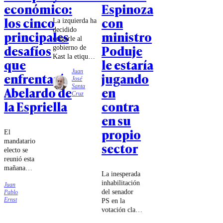
económico:
Espinoza
los cinco
con
La izquierda ha
decidido
principales
ministro
colgarle al
desafíos
Poduje
gobierno de
Kast la etiqueta
que
le estaría
de
Juan
enfrentará
jugando
ultraderechista.
José
¿El argumento?
Santa
Abelardo de
en
Sus reuniones
Cruz
con referentes
la Espriella
contra
de ese mundo.
en su
Pero con la
misma lógica,
propio
El
habría que
mandatario
sector
catalogar de
electo se
antidemocrática
reunió esta
a Michelle
mañana
Bachelet luego
La inesperada
con el
de su carrerita
inhabilitación
Juan
presidente
para reunirse
del senador
Pablo
José
con Fidel
Ernst
PS en la
Antonio
Castro. En
votación clave
Kast,
ambos casos,
del
quien dijo