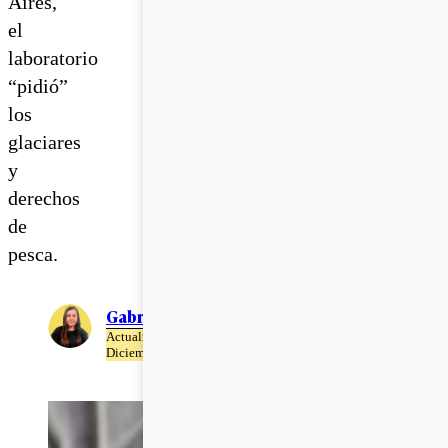
Aires,
el
laboratorio
“pidió”
los
glaciares
y
derechos
de
pesca.
Gabriela Romo
Actualizado el 28 de
Diciembre del 2020