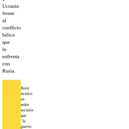
Ucrania
frente
al
conflicto
bélico
que
lo
enfrenta
con
Rusia.
Boric
recalcó
en
redes
sociales
que
"la
guerra