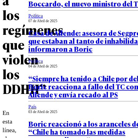
Boccardo, el nuevo ministro del 
los
Política
07 de Abril de 2025
regímenes
Casa de Allende: asesora de Segpr
que
que estaban al tanto de inhabilida
informaron a Boric
violen
Política
04 de Abril de 2025
los
“Siempre ha tenido a Chile por de
DDHH”
Boric reacciona a fallo del TC con
Allende y envía recado al PS
País
En
03 de Abril de 2025
esta
Boric reaccionó a los aranceles 
línea,
“Chile ha tomado las medidas