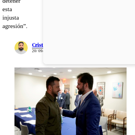
detener
esta
injusta
agresión”.
Cristián Meza
20/ 09/ 2023