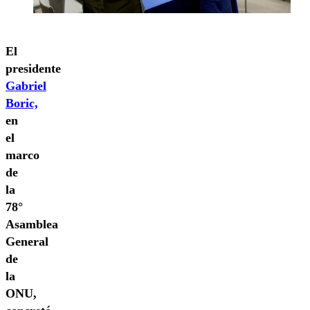
El
presidente
Gabriel
Boric,
en
el
marco
de
la
78°
Asamblea
General
de
la
ONU,