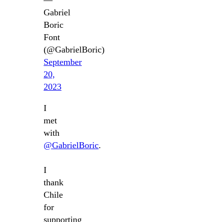
Gabriel
Boric
Font
(@GabrielBoric)
September
20,
2023
I
met
with
@GabrielBoric
.
I
thank
Chile
for
supporting