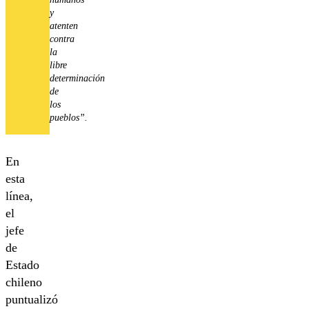
y
atenten
contra
la
libre
determinación
de
los
pueblos”.
En
esta
línea,
el
jefe
de
Estado
chileno
puntualizó