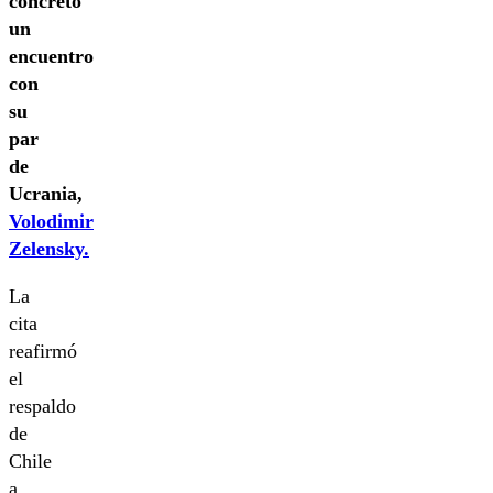
concretó
un
encuentro
con
su
par
de
Ucrania,
Volodimir
Zelensky.
La
cita
reafirmó
el
respaldo
de
Chile
a