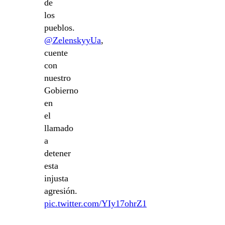
de
los
pueblos.
@ZelenskyyUa
,
cuente
con
nuestro
Gobierno
en
el
llamado
a
detener
esta
injusta
agresión.
pic.twitter.com/YIy17ohrZ1
—