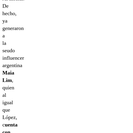
De
hecho,
ya
generaron
a
la
seudo
influencer
argentina
Maia
Lim
,
quien
al
igual
que
López,
c
uenta
con