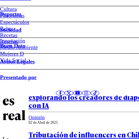
Aitana,
Cultura
Deportes
Panoramas
la
Espectáculos
Beber
Sociedad
millonaria
Recetas
Innovación
Notas relacionadas
Reseñas
Buen Dato
Medio Ambiente
influencer
Mujeres D
Vida Social
Avisos Legales
que
Sociedad
Presentado por
08 de Abril de 2025
no
La forma inteligente de presentar
es
explorando los creadores de diap
con IA
real
Opinión
02 de Abril de 2025
Tributación de influencers en Chil
La