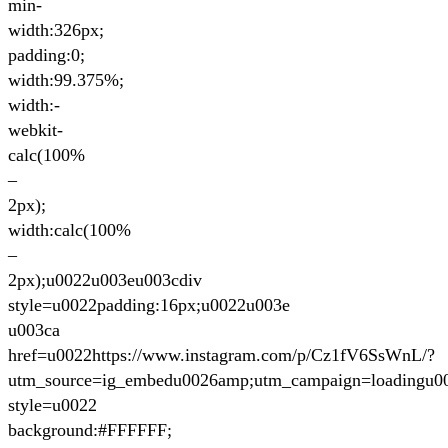
min-
width:326px;
padding:0;
width:99.375%;
width:-
webkit-
calc(100%
–
2px);
width:calc(100%
–
2px);u0022u003eu003cdiv
style=u0022padding:16px;u0022u003e
u003ca
href=u0022https://www.instagram.com/p/Cz1fV6SsWnL/?
utm_source=ig_embedu0026amp;utm_campaign=loadingu0
style=u0022
background:#FFFFFF;