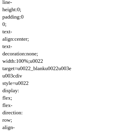
line-
height:0;
padding:0
0;
text-
align:center;
text-
decoration:none;
width:100%;u0022
target=u0022_blanku0022u003e
u003cdiv
style=u0022
display:
flex;
flex-
direction:
row;
align-