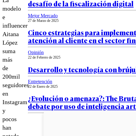
desafío de la fiscalización digital
modelo
Mejor Mercado
e
27 de Marzo de 2025
influencer
Cinco estrategias para implementa
Aitana
atención al cliente en el sector f
López
suma
Opinión
22 de Febrero de 2025
más
Desarrollo y tecnología con brúju
de
200mil
Entretención
seguidores
22 de Enero de 2025
en
¿Evolución o amenaza?: The Bruta
Instagram
debate por uso de inteligencia arti
y
pocos
han
notado