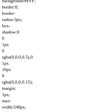
background:#FFF;
border:0;
border-
radius:3px;
box-
shadow:0
0
1px
0
rgba(0,0,0,0.5),0
1px
10px
0
rgba(0,0,0,0.15);
margin:
1px;
max-
width:540px;