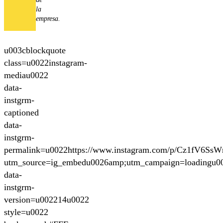
la
empresa.
u003cblockquote
class=u0022instagram-
mediau0022
data-
instgrm-
captioned
data-
instgrm-
permalink=u0022https://www.instagram.com/p/Cz1fV6SsW
utm_source=ig_embedu0026amp;utm_campaign=loadingu0
data-
instgrm-
version=u002214u0022
style=u0022