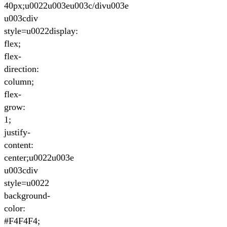
40px;u0022u003eu003c/divu003e
u003cdiv
style=u0022display:
flex;
flex-
direction:
column;
flex-
grow:
1;
justify-
content:
center;u0022u003e
u003cdiv
style=u0022
background-
color:
#F4F4F4;