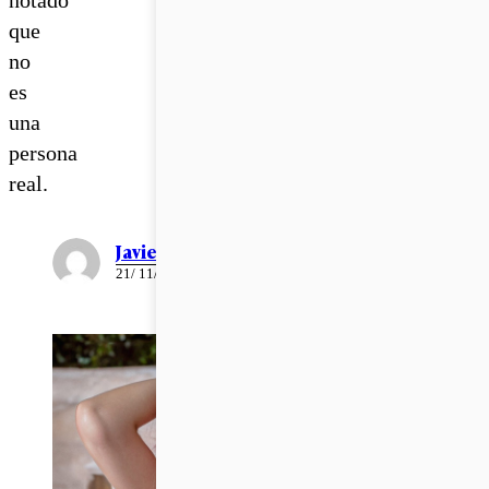
que
no
es
una
persona
real.
Javiera Latorre
21/ 11/ 2023