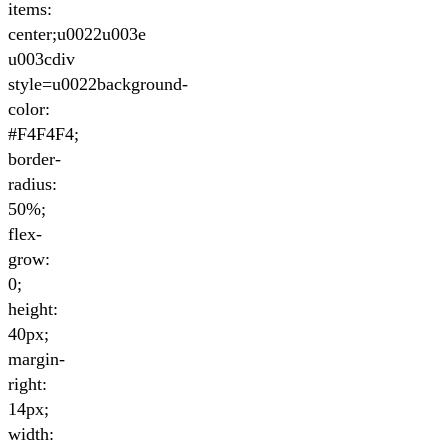
items:
center;u0022u003e
u003cdiv
style=u0022background-
color:
#F4F4F4;
border-
radius:
50%;
flex-
grow:
0;
height:
40px;
margin-
right:
14px;
width: