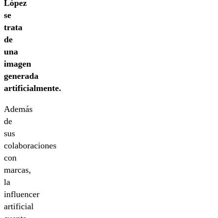
López
se
trata
de
una
imagen
generada
artificialmente.
Además
de
sus
colaboraciones
con
marcas,
la
influencer
artificial