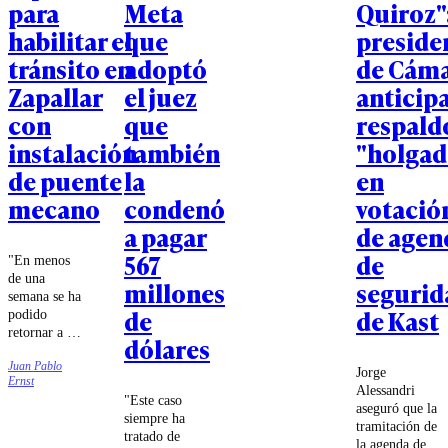
para
Meta
Quiroz"
habilitar el
que
preside
tránsito en
adoptó
de Cám
Zapallar
el juez
anticip
con
que
respald
instalación
también
"holgad
de puente
la
en
mecano
condenó
votació
a pagar
de agen
567
de
"En menos
de una
millones
segurid
semana se ha
de
de Kast
podido
retornar a la
dólares
conectividad
Juan Pablo
para los
Jorge
Ernst
vecinos",
Alessandri
"Este caso
resaltó el
aseguró que la
siempre ha
subsecretario
tramitación de
tratado de
de Obras
la agenda de