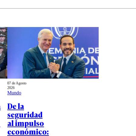
07 de Agosto
2026
Mundo
á
De la
seguridad
o
al impulso
económico: