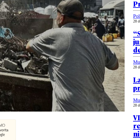
Pr
Pol
28 d
“
ju
de
Mu
28 d
L
pr
Mu
28 d
VI
r
n