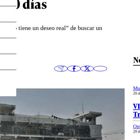
 70 días
ás “no tiene un deseo real” de buscar un
N
Mu
29 d
VI
T
Op
29 d