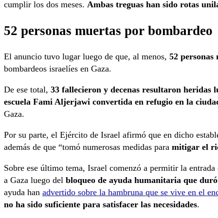
cumplir los dos meses.
Ambas treguas han sido rotas unil
52 personas muertas por bombardeo
El anuncio tuvo lugar luego de que, al menos,
52 personas 
bombardeos israelíes en Gaza.
De ese total,
33 fallecieron y decenas resultaron heridas 
escuela Fami Aljerjawi convertida en refugio en la ciud
Gaza.
Por su parte, el Ejército de Israel afirmó que en dicho estab
además de que “tomó numerosas medidas para
mitigar el r
Sobre ese último tema, Israel comenzó a permitir la entrad
a Gaza luego del
bloqueo de ayuda humanitaria que duró
ayuda han
advertido sobre la hambruna que se vive en el en
no ha sido suficiente para satisfacer las necesidades
.