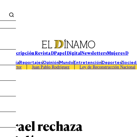
Suscripción Revista D
Papel Digital
Newsletters
Mujeres D
Economía
Reportajes
Opinión
Mundo
Entretención
Deportes
Socied
Caso Sartor
Juan Pablo Rodríguez
Ley de Reconstrucción Nacional
Israel rechaza