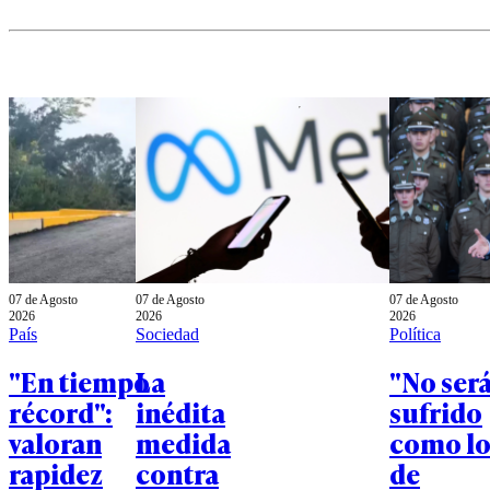
07 de Agosto
07 de Agosto
07 de Agosto
2026
2026
2026
País
Sociedad
Política
"En tiempo
La
"No ser
récord":
inédita
sufrido
valoran
medida
como l
rapidez
contra
de