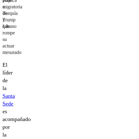
viaje
política
a
migratoria
Turquía
de
y
Trump
Líbano
que
rompe
su
actuar
mesurado
El
líder
de
la
Santa
Sede
es
acompañado
por
la