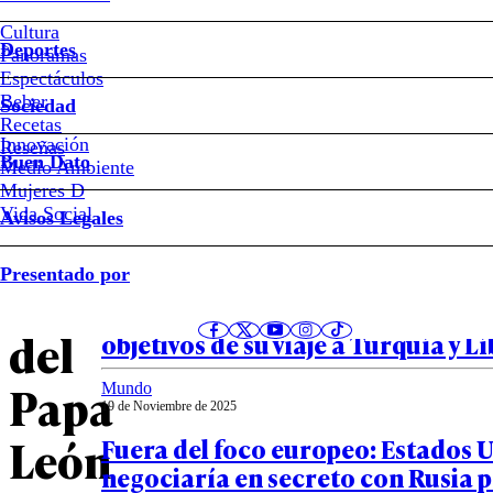
Las
Cultura
Deportes
Panoramas
primeras
Espectáculos
Beber
Sociedad
horas
Recetas
Innovación
Notas relacionadas
Reseñas
Buen Dato
Medio Ambiente
de
Mujeres D
Vida Social
Avisos Legales
la
Mundo
Presentado por
24 de Noviembre de 2025
gira
Inicia la primera gira del Papa Leó
del
objetivos de su viaje a Turquía y L
Papa
Mundo
19 de Noviembre de 2025
León
Fuera del foco europeo: Estados 
negociaría en secreto con Rusia 