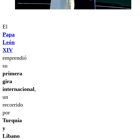
El
Papa
León
XIV
emprendió
su
primera
gira
internacional
,
un
recorrido
por
Turquía
y
Líbano