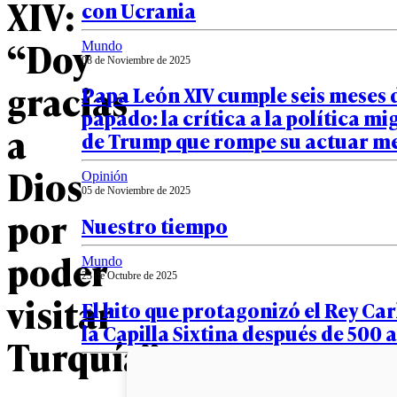
XIV:
con Ucrania
“Doy
Mundo
08 de Noviembre de 2025
gracias
Papa León XIV cumple seis meses 
papado: la crítica a la política mi
a
de Trump que rompe su actuar m
Dios
Opinión
05 de Noviembre de 2025
por
Nuestro tiempo
poder
Mundo
23 de Octubre de 2025
visitar
El hito que protagonizó el Rey Carl
la Capilla Sixtina después de 500 
Turquía”