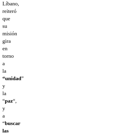
Líbano,
reiteró
que
su
misión
gira
en
torno
a
la
“unidad
”
y
la
“
paz
“,
y
a
“
buscar
las