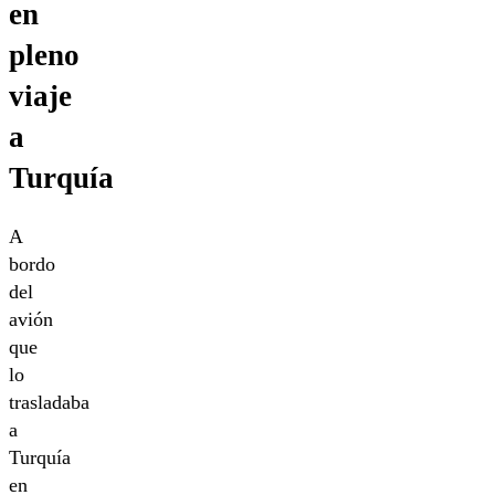
en
pleno
viaje
a
Turquía
A
bordo
del
avión
que
lo
trasladaba
a
Turquía
en