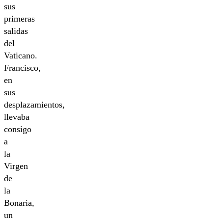
sus
primeras
salidas
del
Vaticano.
Francisco,
en
sus
desplazamientos,
llevaba
consigo
a
la
Virgen
de
la
Bonaria,
un