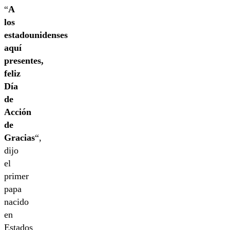
“
A
los
estadounidenses
aquí
presentes,
feliz
Día
de
Acción
de
Gracias
“,
dijo
el
primer
papa
nacido
en
Estados