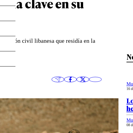
tegia clave en su
blación civil libanesa que residía en la
N
Mu
16 d
Lo
h
Mu
08 d