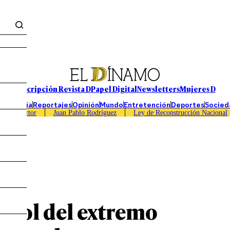
Suscripción Revista D
Papel Digital
Newsletters
Mujeres D
Economía
Reportajes
Opinión
Mundo
Entretención
Deportes
Socied
Caso Sartor
Juan Pablo Rodríguez
Ley de Reconstrucción Nacional
ntrol del extremo