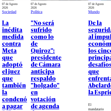
07 de Agosto
07 de Agosto
07 de Agosto
2026
2026
2026
Sociedad
Política
Mundo
La
"No será
De la
inédita
sufrido
segurid
medida
como lo
al impu
contra
de
económ
Meta
Quiroz":
los cinc
que
presidente
princip
adoptó
de Cámara
desafío
el juez
anticipa
que
que
respaldo
enfrent
también
"holgado"
Abelard
la
en
la Espri
condenó
votación
a pagar
de agenda
El
mandatario