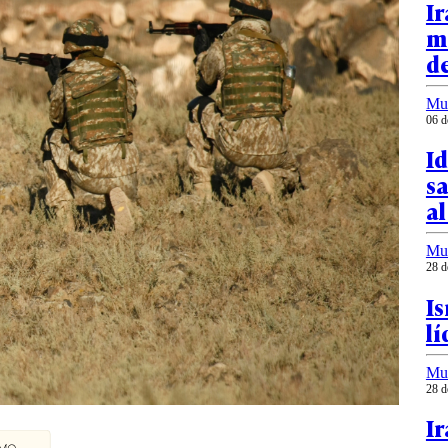
Ir
ma
d
Mu
06 d
Id
s
al
Mu
28 d
Is
lí
Mu
28 d
Ir