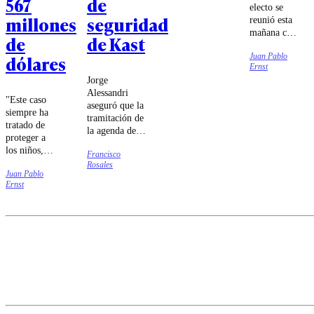
567
de
electo se
millones
seguridad
reunió esta
mañana con
de
de Kast
el
Juan Pablo
dólares
presidente
Ernst
José
Jorge
Antonio
Alessandri
Kast, quien
"Este caso
aseguró que la
dijo que
siempre ha
tramitación de
hoy se
tratado de
la agenda de
inicia "una
proteger a
seguridad será
nueva
los niños,
Francisco
más expedita
etapa" en la
defender a
Rosales
que la
relación
Juan Pablo
las
megarreforma.
entre ambos
Ernst
familias",
países.
aseveró el
fiscal
general de
Nuevo
México,
Raúl
Torrez.