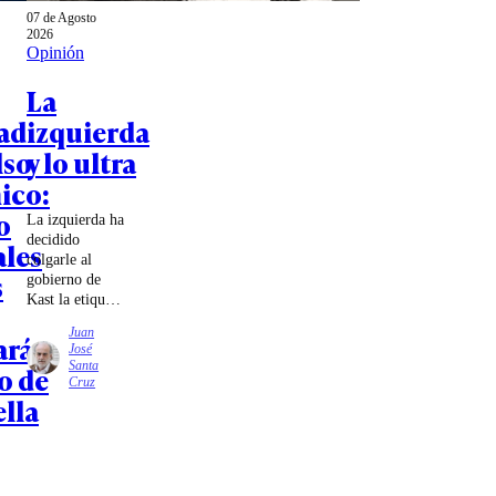
07 de Agosto
2026
Opinión
La
ad
izquierda
lso
y lo ultra
ico:
o
La izquierda ha
decidido
ales
colgarle al
s
gobierno de
Kast la etiqueta
de
Juan
ará
ultraderechista.
José
¿El argumento?
Santa
o de
Sus reuniones
Cruz
con referentes
ella
de ese mundo.
Pero con la
misma lógica,
habría que